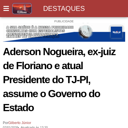
DESTAQUES
PUBLICIDADE
Aderson Nogueira, ex-juiz
de Floriano e atual
Presidente do TJ-PI,
assume o Governo do
Estado
Por
Gilberto Júnior
07/01/2026
Atualizado às 13:20