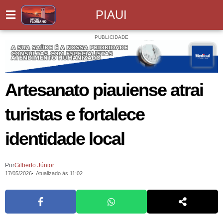
PIAUI
PUBLICIDADE
Artesanato piauiense atrai
turistas e fortalece
identidade local
Por
Gilberto Júnior
17/05/2026
Atualizado às 11:02