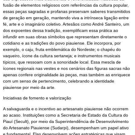
fusão de elementos religiosos com referências da cultura popular,
essas peças sagradas e profanas preservam saberes transmitidos
de geração em geração, mantendo viva a intrínseca ligação entre
fé, arte e o imaginário coletivo. Artesãos como André Santeiro, um
dos expoentes dessa tradição, exemplificam essa prática ao
infundir em suas obras símbolos que representam diretamente o
cotidiano e as tradições do povo piauiense. Ele incorpora, por
exemplo, o caju, fruta emblemática do Nordeste; o chapéu do
vaqueiro, ícone da cultura sertaneja; e instrumentos musicais
típicos, que ressoam com a sonoridade local. Essa mescla de
ícones regionais nas vestes e nos cenários das figuras sacras não
apenas confere originalidade às peças, mas também as enriquece
com um senso de pertencimento, celebrando a identidade
piauiense por meio da arte.
Iniciativas de fomento e valorização
A salvaguarda e o incentivo ao artesanato piauiense não ocorrem
ao acaso. Instituições como a Secretaria de Estado da Cultura do
Piauí (Secult), por meio da Superintendência de Desenvolvimento
do Artesanato Piauiense (Sudarpi), desempenham um papel ativo
e fundamental. Elas desenvolvem ações estratégicas que visam