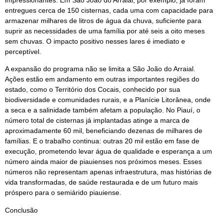
impressionantes. Em São João do Arraial, por exemplo, já foram
entregues cerca de 150 cisternas, cada uma com capacidade para
armazenar milhares de litros de água da chuva, suficiente para
suprir as necessidades de uma família por até seis a oito meses
sem chuvas. O impacto positivo nesses lares é imediato e
perceptível.
A expansão do programa não se limita a São João do Arraial.
Ações estão em andamento em outras importantes regiões do
estado, como o Território dos Cocais, conhecido por sua
biodiversidade e comunidades rurais, e a Planície Litorânea, onde
a seca e a salinidade também afetam a população. No Piauí, o
número total de cisternas já implantadas atinge a marca de
aproximadamente 60 mil, beneficiando dezenas de milhares de
famílias. E o trabalho continua: outras 20 mil estão em fase de
execução, prometendo levar água de qualidade e esperança a um
número ainda maior de piauienses nos próximos meses. Esses
números não representam apenas infraestrutura, mas histórias de
vida transformadas, de saúde restaurada e de um futuro mais
próspero para o semiárido piauiense.
Conclusão