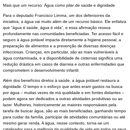
Mais que um recurso: Água como pilar de saúde e dignidade
Para o deputado Francisco Limma, um dos defensores da
iniciativa, a água vai muito além de um recurso básico. Ele enfatiza
que “água é saúde, água é vida”, e essa afirmação ressoa
profundamente nas comunidades beneficiadas. Ter acesso fácil e
seguro à água potável impacta diretamente a higiene pessoal, a
preparação de alimentos e a prevenção de diversas doenças
infecciosas. Crianças, em particular, são as mais vulneráveis à
água contaminada, e a disponibilidade de cisternas significa uma
redução drástica em casos de diarreia e outras enfermidades que
comprometem o desenvolvimento infantil.
Além dos benefícios diretos à saúde, a água potável restaura a
dignidade. O tempo e o esforço que antes eram gastos na busca
por água – muitas vezes de má qualidade e em fontes distantes –
podem agora ser dedicados a outras atividades produtivas ou ao
lazer. Mulheres, historicamente as maiores responsáveis pela
tarefa de buscar água, são as mais beneficiadas, ganhando tempo
para cuidar da família, participar de atividades comunitárias ou até
mesmo gerar renda. A água, nesse contexto, torna-se um
catalisador para a melhoria da qualidade de vida em todos os seus