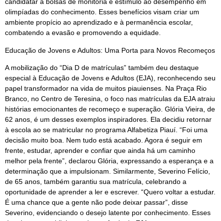
candidatar a bolsas de monitoria e estímulo ao desempenho em
olimpíadas do conhecimento. Esses benefícios visam criar um
ambiente propício ao aprendizado e à permanência escolar,
combatendo a evasão e promovendo a equidade.
Educação de Jovens e Adultos: Uma Porta para Novos Recomeços
A mobilização do “Dia D de matrículas” também deu destaque
especial à Educação de Jovens e Adultos (EJA), reconhecendo seu
papel transformador na vida de muitos piauienses. Na Praça Rio
Branco, no Centro de Teresina, o foco nas matrículas da EJA atraiu
histórias emocionantes de recomeço e superação. Glória Vieira, de
62 anos, é um desses exemplos inspiradores. Ela decidiu retornar
à escola ao se matricular no programa Alfabetiza Piauí. “Foi uma
decisão muito boa. Nem tudo está acabado. Agora é seguir em
frente, estudar, aprender e confiar que ainda há um caminho
melhor pela frente”, declarou Glória, expressando a esperança e a
determinação que a impulsionam. Similarmente, Severino Felício,
de 65 anos, também garantiu sua matrícula, celebrando a
oportunidade de aprender a ler e escrever. “Quero voltar a estudar.
É uma chance que a gente não pode deixar passar”, disse
Severino, evidenciando o desejo latente por conhecimento. Esses