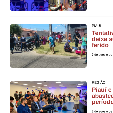
PIAUI
Tentati
deixa s
ferido
7 de agosto de
REGIÃO
Piauí 
abaste
períod
7 de agosto de