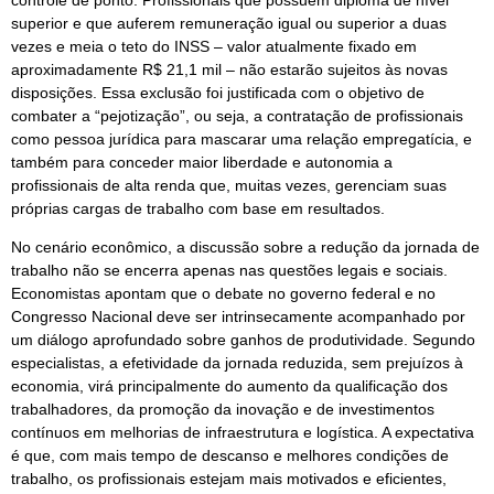
controle de ponto. Profissionais que possuem diploma de nível
superior e que auferem remuneração igual ou superior a duas
vezes e meia o teto do INSS – valor atualmente fixado em
aproximadamente R$ 21,1 mil – não estarão sujeitos às novas
disposições. Essa exclusão foi justificada com o objetivo de
combater a “pejotização”, ou seja, a contratação de profissionais
como pessoa jurídica para mascarar uma relação empregatícia, e
também para conceder maior liberdade e autonomia a
profissionais de alta renda que, muitas vezes, gerenciam suas
próprias cargas de trabalho com base em resultados.
No cenário econômico, a discussão sobre a redução da jornada de
trabalho não se encerra apenas nas questões legais e sociais.
Economistas apontam que o debate no governo federal e no
Congresso Nacional deve ser intrinsecamente acompanhado por
um diálogo aprofundado sobre ganhos de produtividade. Segundo
especialistas, a efetividade da jornada reduzida, sem prejuízos à
economia, virá principalmente do aumento da qualificação dos
trabalhadores, da promoção da inovação e de investimentos
contínuos em melhorias de infraestrutura e logística. A expectativa
é que, com mais tempo de descanso e melhores condições de
trabalho, os profissionais estejam mais motivados e eficientes,