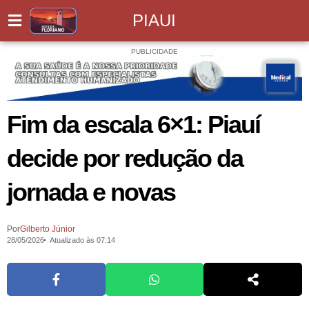
PIAUI
PUBLICIDADE
Fim da escala 6×1: Piauí
decide por redução da
jornada e novas
Por
Gilberto Júnior
28/05/2026
Atualizado às 07:14