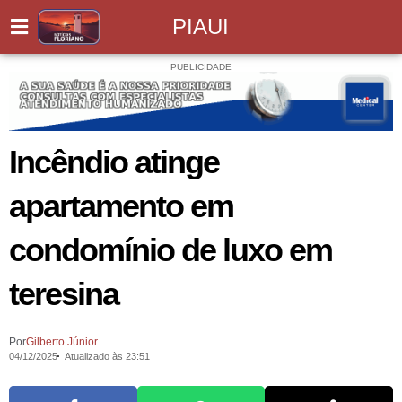
PIAUI
PUBLICIDADE
Incêndio atinge
apartamento em
condomínio de luxo em
teresina
Por
Gilberto Júnior
04/12/2025
Atualizado às 23:51