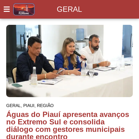
GERAL
GERAL
,
PIAUI
,
REGIÃO
Águas do Piauí apresenta avanços
no Extremo Sul e consolida
diálogo com gestores municipais
durante encontro