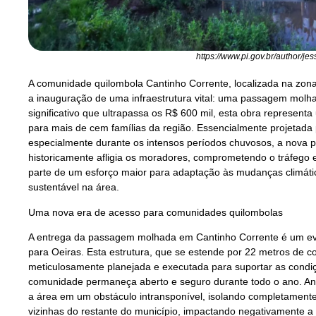
https://www.pi.gov.br/author/jes
A comunidade quilombola Cantinho Corrente, localizada na zona 
a inauguração de uma infraestrutura vital: uma passagem molh
significativo que ultrapassa os R$ 600 mil, esta obra represen
para mais de cem famílias da região. Essencialmente projetada p
especialmente durante os intensos períodos chuvosos, a nova
historicamente afligia os moradores, comprometendo o tráfego e o 
parte de um esforço maior para adaptação às mudanças climáti
sustentável na área.
Uma nova era de acesso para comunidades quilombolas
A entrega da passagem molhada em Cantinho Corrente é um eve
para Oeiras. Esta estrutura, que se estende por 22 metros de c
meticulosamente planejada e executada para suportar as condi
comunidade permaneça aberto e seguro durante todo o ano. An
a área em um obstáculo intransponível, isolando completamente
vizinhas do restante do município, impactando negativamente a