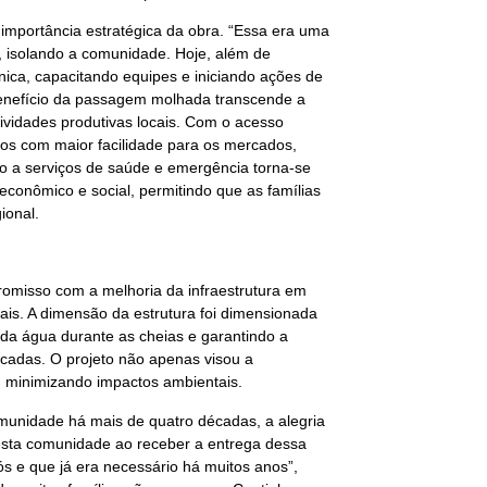
a importância estratégica da obra. “Essa era uma
, isolando a comunidade. Hoje, além de
ica, capacitando equipes e iniciando ações de
 benefício da passagem molhada transcende a
tividades produtivas locais. Com o acesso
utos com maior facilidade para os mercados,
o a serviços de saúde e emergência torna-se
econômico e social, permitindo que as famílias
ional.
misso com a melhoria da infraestrutura em
ais. A dimensão da estrutura foi dimensionada
a da água durante as cheias e garantindo a
écadas. O projeto não apenas visou a
, minimizando impactos ambientais.
omunidade há mais de quatro décadas, a alegria
esta comunidade ao receber a entrega dessa
 e que já era necessário há muitos anos”,