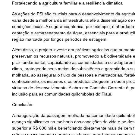
Fortalecendo a agricultura familiar e a resiliência climática
As ações do PSI são cruciais para o desenvolvimento da agricult
varia desde a melhoria da infraestrutura até a disseminação d
condições locais. A segurança hídrica, por exemplo, é abordad
captação e armazenamento de água, essenciais para a produç
região marcada por longos períodos de estiagem.
Além disso, o projeto investe em práticas agrícolas que aume
preservam os recursos naturais, promovendo a biodiversidade e a
pilar fundamental, capacitando as comunidades a se adaptarem
clima, protegendo seus meios de subsistência e garantindo a su
molhada, ao assegurar o fluxo de pessoas e mercadorias, fortal
conhecimento, os insumos e os produtos cheguem a quem preci
virtuoso de desenvolvimento. A obra em Cantinho Corrente é, p
inclusão para as comunidades quilombolas do Piauí.
Conclusão
A inauguração da passagem molhada na comunidade quilombola
avanço significativo na melhoria das condições de vida e no d
superior a R$ 600 mil e beneficiando diretamente mais de cem 
crônico de isolamento durante as chuvas, mas também impulsiona