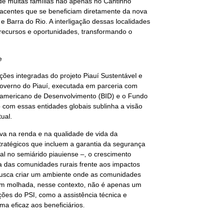
de muitas famílias não apenas no Cantinho
centes que se beneficiam diretamente da nova
 Barra do Rio. A interligação dessas localidades
 recursos e oportunidades, transformando o
e
es integradas do projeto Piauí Sustentável e
 Governo do Piauí, executada em parceria com
nteramericano de Desenvolvimento (BID) e o Fundo
o com essas entidades globais sublinha a visão
ual.
iva na renda e na qualidade de vida da
stratégicos que incluem a garantia da segurança
tal no semiárido piauiense –, o crescimento
a das comunidades rurais frente aos impactos
 busca criar um ambiente onde as comunidades
em molhada, nesse contexto, não é apenas um
ções do PSI, como a assistência técnica e
ma eficaz aos beneficiários.