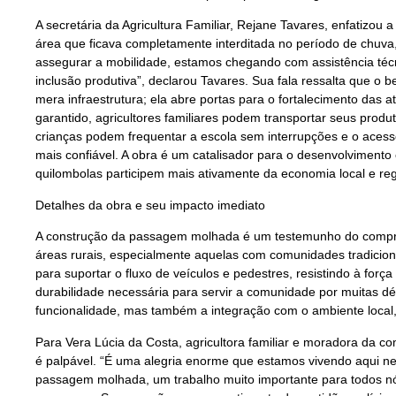
A secretária da Agricultura Familiar, Rejane Tavares, enfatizou 
área que ficava completamente interditada no período de chuva
assegurar a mobilidade, estamos chegando com assistência técn
inclusão produtiva”, declarou Tavares. Sua fala ressalta que o
mera infraestrutura; ela abre portas para o fortalecimento das a
garantido, agricultores familiares podem transportar seus prod
crianças podem frequentar a escola sem interrupções e o acess
mais confiável. A obra é um catalisador para o desenvolvimento 
quilombolas participem mais ativamente da economia local e reg
Detalhes da obra e seu impacto imediato
A construção da passagem molhada é um testemunho do compro
áreas rurais, especialmente aquelas com comunidades tradicion
para suportar o fluxo de veículos e pedestres, resistindo à forç
durabilidade necessária para servir a comunidade por muitas d
funcionalidade, mas também a integração com o ambiente local
Para Vera Lúcia da Costa, agricultora familiar e moradora da c
é palpável. “É uma alegria enorme que estamos vivendo aqui n
passagem molhada, um trabalho muito importante para todos nós