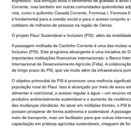
expressou. Sua emoção ecoa o sentimento de gratidão e alívio 
Corrente, mas também em outras comunidades quilombolas adja
rota, como o quilombo Canadá Corrente, Formosa I, Formosa II e
é fundamental para a coesão social e para o acesso conjunto a
cotidiano de milhares de pessoas na região de Oeiras.
O projeto Piauí Sustentável e Inclusivo (PSI): além da mobilidad
A passagem molhada de Cantinho Corrente é uma das muitas açõ
Inclusivo (PSI). Este programa abrangente é uma iniciativa do
importantes instituições financeiras internacionais: o Banco I
Internacional de Desenvolvimento Agrícola (Fida). A colaboraçã
de longo prazo do PSI, que vai muito além da infraestrutura pont
O objetivo primordial do PSI é promover uma melhoria significat
população rural do Piauí. Isso é alcançado por meio de eixos e
alimentar e nutricional, o acesso regular à água – um recurso vi
produtivo ambientalmente sustentável e o aumento da resiliênci
das mudanças climáticas. Ao atuar em múltiplas frentes, o PSI
possam prosperar de forma autônoma e sustentável. A passag
meio de transporte, mas um facilitador para que outras interven
capacitação em práticas agrícolas sustentáveis, cheguem de for