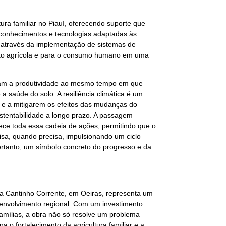
ura familiar no Piauí, oferecendo suporte que
e conhecimentos e tecnologias adaptadas às
a através da implementação de sistemas de
ão agrícola e para o consumo humano em uma
ntam a produtividade ao mesmo tempo em que
 saúde do solo. A resiliência climática é um
 e a mitigarem os efeitos das mudanças do
stentabilidade a longo prazo. A passagem
ece toda essa cadeia de ações, permitindo que o
sa, quando precisa, impulsionando um ciclo
ortanto, um símbolo concreto do progresso e da
 Cantinho Corrente, em Oeiras, representa um
esenvolvimento regional. Com um investimento
famílias, a obra não só resolve um problema
 o fortalecimento da agricultura familiar e a