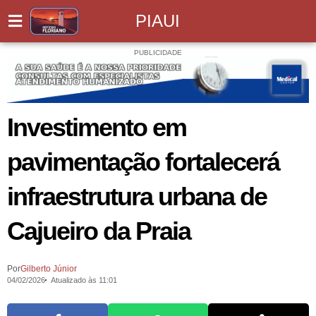
PIAUI
PUBLICIDADE
Investimento em
pavimentação fortalecerá
infraestrutura urbana de
Cajueiro da Praia
Por
Gilberto Júnior
04/02/2026
Atualizado às 11:01