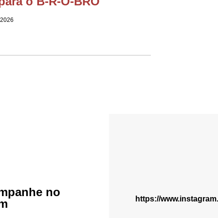
para o B-R-O-BRÓ
 2026
mpanhe no
https://www.instagra
am