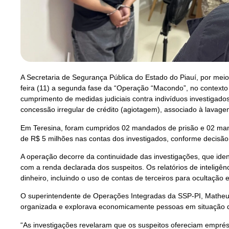
A Secretaria de Segurança Pública do Estado do Piauí, por meio da
feira (11) a segunda fase da “Operação “Macondo”, no contexto
cumprimento de medidas judiciais contra indivíduos investiga
concessão irregular de crédito (agiotagem), associado à lavagem
Em Teresina, foram cumpridos 02 mandados de prisão e 02 ma
de R$ 5 milhões nas contas dos investigados, conforme decisão 
A operação decorre da continuidade das investigações, que ident
com a renda declarada dos suspeitos. Os relatórios de inteligên
dinheiro, incluindo o uso de contas de terceiros para ocultação e 
O superintendente de Operações Integradas da SSP-PI, Matheus
organizada e explorava economicamente pessoas em situação d
“As investigações revelaram que os suspeitos ofereciam emprés