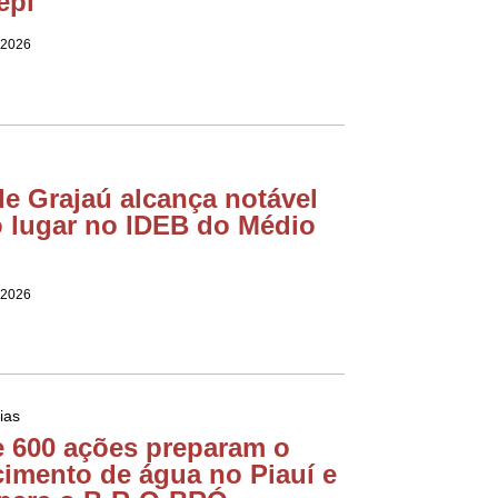
epi
 2026
e Grajaú alcança notável
o lugar no IDEB do Médio
 2026
ias
e 600 ações preparam o
cimento de água no Piauí e