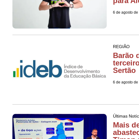
para Al
6 de agosto de
REGIÃO
Barão d
terceir
Sertão
6 de agosto de
Últimas Notíc
Mais d
abaste