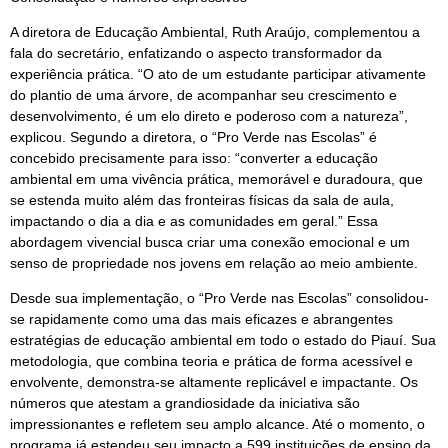
A diretora de Educação Ambiental, Ruth Araújo, complementou a
fala do secretário, enfatizando o aspecto transformador da
experiência prática. “O ato de um estudante participar ativamente
do plantio de uma árvore, de acompanhar seu crescimento e
desenvolvimento, é um elo direto e poderoso com a natureza”,
explicou. Segundo a diretora, o “Pro Verde nas Escolas” é
concebido precisamente para isso: “converter a educação
ambiental em uma vivência prática, memorável e duradoura, que
se estenda muito além das fronteiras físicas da sala de aula,
impactando o dia a dia e as comunidades em geral.” Essa
abordagem vivencial busca criar uma conexão emocional e um
senso de propriedade nos jovens em relação ao meio ambiente.
Desde sua implementação, o “Pro Verde nas Escolas” consolidou-
se rapidamente como uma das mais eficazes e abrangentes
estratégias de educação ambiental em todo o estado do Piauí. Sua
metodologia, que combina teoria e prática de forma acessível e
envolvente, demonstra-se altamente replicável e impactante. Os
números que atestam a grandiosidade da iniciativa são
impressionantes e refletem seu amplo alcance. Até o momento, o
programa já estendeu seu impacto a 599 instituições de ensino da