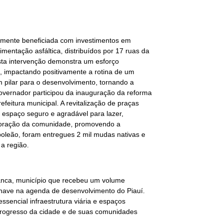
demente beneficiada com investimentos em
imentação asfáltica, distribuídos por 17 ruas da
sta intervenção demonstra um esforço
 impactando positivamente a rotina de um
 pilar para o desenvolvimento, tornando a
governador participou da inauguração da reforma
feitura municipal. A revitalização de praças
m espaço seguro e agradável para lazer,
o coração da comunidade, promovendo a
leão, foram entregues 2 mil mudas nativas e
a região.
anca, município que recebeu um volume
have na agenda de desenvolvimento do Piauí.
sencial infraestrutura viária e espaços
rogresso da cidade e de suas comunidades