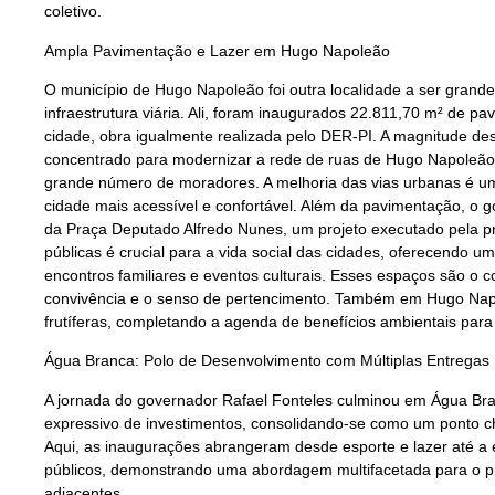
coletivo.
Ampla Pavimentação e Lazer em Hugo Napoleão
O município de Hugo Napoleão foi outra localidade a ser gran
infraestrutura viária. Ali, foram inaugurados 22.811,70 m² de pav
cidade, obra igualmente realizada pelo DER-PI. A magnitude de
concentrado para modernizar a rede de ruas de Hugo Napoleão,
grande número de moradores. A melhoria das vias urbanas é um
cidade mais acessível e confortável. Além da pavimentação, o 
da Praça Deputado Alfredo Nunes, um projeto executado pela pre
públicas é crucial para a vida social das cidades, oferecendo u
encontros familiares e eventos culturais. Esses espaços são 
convivência e o senso de pertencimento. Também em Hugo Napo
frutíferas, completando a agenda de benefícios ambientais para 
Água Branca: Polo de Desenvolvimento com Múltiplas Entregas
A jornada do governador Rafael Fonteles culminou em Água Br
expressivo de investimentos, consolidando-se como um ponto c
Aqui, as inaugurações abrangeram desde esporte e lazer até a es
públicos, demonstrando uma abordagem multifacetada para o p
adjacentes.