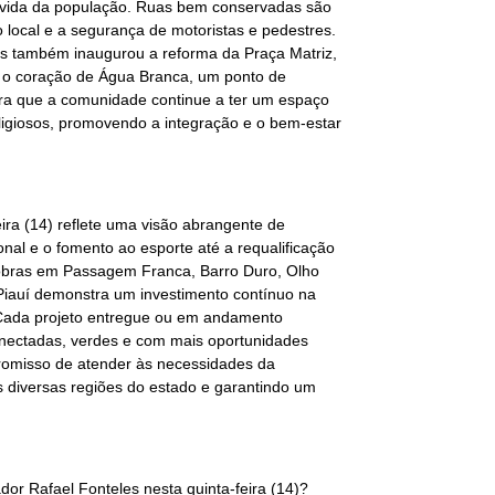
 vida da população. Ruas bem conservadas são
 local e a segurança de motoristas e pedestres.
es também inaugurou a reforma da Praça Matriz,
e o coração de Água Branca, um ponto de
ura que a comunidade continue a ter um espaço
 religiosos, promovendo a integração e o bem-estar
ira (14) reflete uma visão abrangente de
al e o fomento ao esporte até a requalificação
r obras em Passagem Franca, Barro Duro, Olho
Piauí demonstra um investimento contínuo na
. Cada projeto entregue ou em andamento
onectadas, verdes e com mais oportunidades
romisso de atender às necessidades da
 diversas regiões do estado e garantindo um
or Rafael Fonteles nesta quinta-feira (14)?