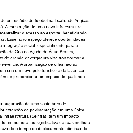
de um estádio de futebol na localidade Angicos,
i). A construção de uma nova infraestrutura
scentralizar o acesso ao esporte, beneficiando
has. Esse novo espaço oferece oportunidades
 a integração social, especialmente para a
zação da Orla do Açude de Água Branca,
eto de grande envergadura visa transformar a
vivência. A urbanização de orlas não só
ém cria um novo polo turístico e de lazer, com
, além de proporcionar um espaço de qualidade
 inauguração de uma vasta área de
maior extensão de pavimentação em uma única
a Infraestrutura (Seinfra), tem um impacto
de um número tão significativo de ruas melhora
eduzindo o tempo de deslocamento, diminuindo