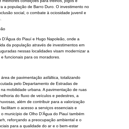
 melhores condições para treinos, jogos e
ra a população de Barro Duro. O investimento no
lusão social, o combate à ociosidade juvenil e
.
eão
ho D’Água do Piauí e Hugo Napoleão, onde a
 vida da população através de investimentos em
auguradas nessas localidades visam modernizar a
 e funcionais para os moradores.
rea de pavimentação asfáltica, totalizando
xecutada pelo Departamento de Estradas de
o na mobilidade urbana. A pavimentação de ruas
elhoria do fluxo de veículos e pedestres, a
vosas, além de contribuir para a valorização
facilitam o acesso a serviços essenciais e
 o município de Olho D’Água do Piauí também
marh, reforçando a preocupação ambiental e o
iais para a qualidade do ar e o bem-estar