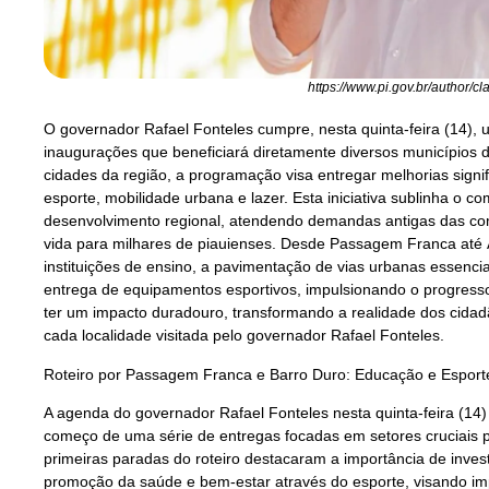
https://www.pi.gov.br/author/c
O governador Rafael Fonteles cumpre, nesta quinta-feira (14),
inaugurações que beneficiará diretamente diversos municípios 
cidades da região, a programação visa entregar melhorias signif
esporte, mobilidade urbana e lazer. Esta iniciativa sublinha o
desenvolvimento regional, atendendo demandas antigas das c
vida para milhares de piauienses. Desde Passagem Franca até Á
instituições de ensino, a pavimentação de vias urbanas essencia
entrega de equipamentos esportivos, impulsionando o progresso
ter um impacto duradouro, transformando a realidade dos cidadã
cada localidade visitada pelo governador Rafael Fonteles.
Roteiro por Passagem Franca e Barro Duro: Educação e Espor
A agenda do governador Rafael Fonteles nesta quinta-feira (14
começo de uma série de entregas focadas em setores cruciais 
primeiras paradas do roteiro destacaram a importância de inve
promoção da saúde e bem-estar através do esporte, visando imp