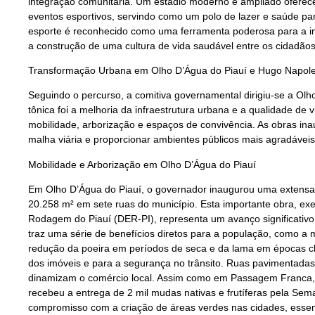
integração comunitária. Um estádio moderno e ampliado oferece
eventos esportivos, servindo como um polo de lazer e saúde pa
esporte é reconhecido como uma ferramenta poderosa para a inc
a construção de uma cultura de vida saudável entre os cidadãos
Transformação Urbana em Olho D’Água do Piauí e Hugo Napol
Seguindo o percurso, a comitiva governamental dirigiu-se a Ol
tônica foi a melhoria da infraestrutura urbana e a qualidade de
mobilidade, arborização e espaços de convivência. As obras in
malha viária e proporcionar ambientes públicos mais agradáveis
Mobilidade e Arborização em Olho D’Água do Piauí
Em Olho D’Água do Piauí, o governador inaugurou uma extensa á
20.258 m² em sete ruas do município. Esta importante obra, e
Rodagem do Piauí (DER-PI), representa um avanço significativ
traz uma série de benefícios diretos para a população, como a m
redução da poeira em períodos de seca e da lama em épocas chu
dos imóveis e para a segurança no trânsito. Ruas pavimentadas 
dinamizam o comércio local. Assim como em Passagem Franca,
recebeu a entrega de 2 mil mudas nativas e frutíferas pela Se
compromisso com a criação de áreas verdes nas cidades, essenc