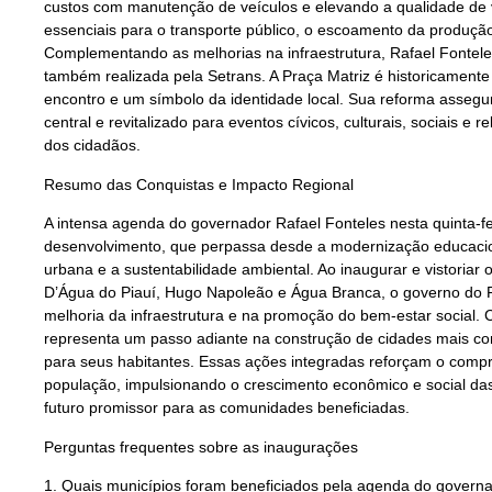
custos com manutenção de veículos e elevando a qualidade de
essenciais para o transporte público, o escoamento da produção
Complementando as melhorias na infraestrutura, Rafael Fontel
também realizada pela Setrans. A Praça Matriz é historicament
encontro e um símbolo da identidade local. Sua reforma asseg
central e revitalizado para eventos cívicos, culturais, sociais e
dos cidadãos.
Resumo das Conquistas e Impacto Regional
A intensa agenda do governador Rafael Fonteles nesta quinta-fe
desenvolvimento, que perpassa desde a modernização educacion
urbana e a sustentabilidade ambiental. Ao inaugurar e vistoria
D’Água do Piauí, Hugo Napoleão e Água Branca, o governo do 
melhoria da infraestrutura e na promoção do bem-estar social
representa um passo adiante na construção de cidades mais c
para seus habitantes. Essas ações integradas reforçam o comp
população, impulsionando o crescimento econômico e social das
futuro promissor para as comunidades beneficiadas.
Perguntas frequentes sobre as inaugurações
1. Quais municípios foram beneficiados pela agenda do governad