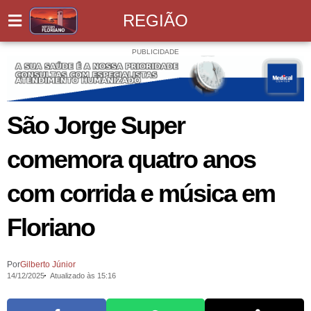
REGIÃO
PUBLICIDADE
São Jorge Super
comemora quatro anos
com corrida e música em
Floriano
Por
Gilberto Júnior
14/12/2025
Atualizado às 15:16