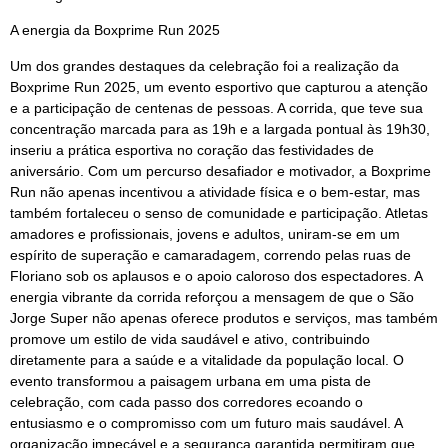
A energia da Boxprime Run 2025
Um dos grandes destaques da celebração foi a realização da
Boxprime Run 2025, um evento esportivo que capturou a atenção
e a participação de centenas de pessoas. A corrida, que teve sua
concentração marcada para as 19h e a largada pontual às 19h30,
inseriu a prática esportiva no coração das festividades de
aniversário. Com um percurso desafiador e motivador, a Boxprime
Run não apenas incentivou a atividade física e o bem-estar, mas
também fortaleceu o senso de comunidade e participação. Atletas
amadores e profissionais, jovens e adultos, uniram-se em um
espírito de superação e camaradagem, correndo pelas ruas de
Floriano sob os aplausos e o apoio caloroso dos espectadores. A
energia vibrante da corrida reforçou a mensagem de que o São
Jorge Super não apenas oferece produtos e serviços, mas também
promove um estilo de vida saudável e ativo, contribuindo
diretamente para a saúde e a vitalidade da população local. O
evento transformou a paisagem urbana em uma pista de
celebração, com cada passo dos corredores ecoando o
entusiasmo e o compromisso com um futuro mais saudável. A
organização impecável e a segurança garantida permitiram que