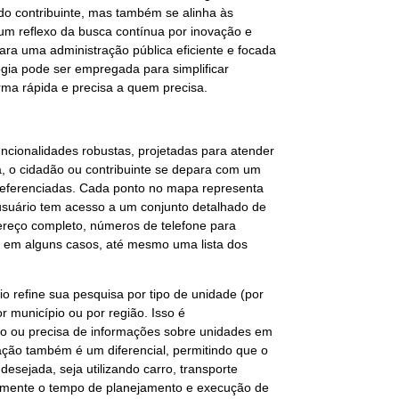
a do contribuinte, mas também se alinha às
 é um reflexo da busca contínua por inovação e
ara uma administração pública eficiente e focada
gia pode ser empregada para simplificar
ma rápida e precisa a quem precisa.
uncionalidades robustas, projetadas para atender
a, o cidadão ou contribuinte se depara com um
referenciadas. Cada ponto no mapa representa
o usuário tem acesso a um conjunto detalhado de
dereço completo, números de telefone para
e, em alguns casos, até mesmo uma lista dos
rio refine sua pesquisa por tipo de unidade (por
r município ou por região. Isso é
ico ou precisa de informações sobre unidades em
zação também é um diferencial, permitindo que o
desejada, seja utilizando carro, transporte
elmente o tempo de planejamento e execução de