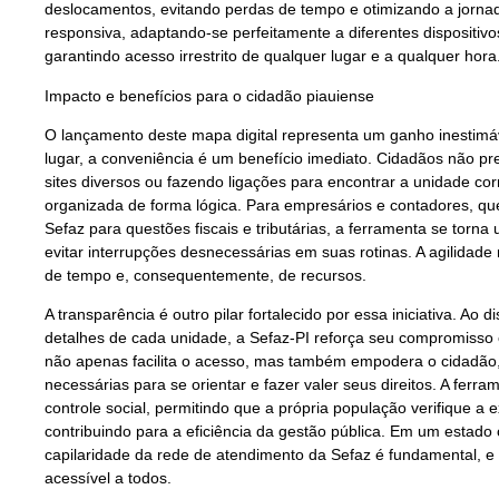
deslocamentos, evitando perdas de tempo e otimizando a jornada
responsiva, adaptando-se perfeitamente a diferentes dispositiv
garantindo acesso irrestrito de qualquer lugar e a qualquer hora
Impacto e benefícios para o cidadão piauiense
O lançamento deste mapa digital representa um ganho inestimáv
lugar, a conveniência é um benefício imediato. Cidadãos não p
sites diversos ou fazendo ligações para encontrar a unidade cor
organizada de forma lógica. Para empresários e contadores, qu
Sefaz para questões fiscais e tributárias, a ferramenta se torna 
evitar interrupções desnecessárias em suas rotinas. A agilida
de tempo e, consequentemente, de recursos.
A transparência é outro pilar fortalecido por essa iniciativa. Ao 
detalhes de cada unidade, a Sefaz-PI reforça seu compromisso 
não apenas facilita o acesso, mas também empodera o cidadão
necessárias para se orientar e fazer valer seus direitos. A ferr
controle social, permitindo que a própria população verifique a
contribuindo para a eficiência da gestão pública. Em um estado
capilaridade da rede de atendimento da Sefaz é fundamental, e o
acessível a todos.