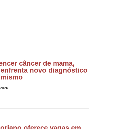
encer câncer de mama,
 enfrenta novo diagnóstico
imismo
 2026
loriano oferece vagas em