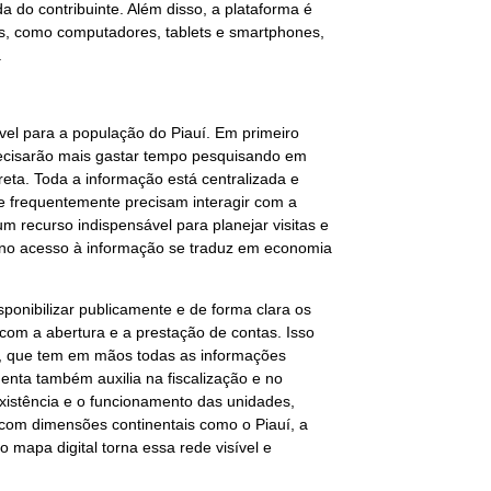
 do contribuinte. Além disso, a plataforma é
os, como computadores, tablets e smartphones,
.
el para a população do Piauí. Em primeiro
recisarão mais gastar tempo pesquisando em
reta. Toda a informação está centralizada e
e frequentemente precisam interagir com a
um recurso indispensável para planejar visitas e
de no acesso à informação se traduz em economia
disponibilizar publicamente e de forma clara os
com a abertura e a prestação de contas. Isso
, que tem em mãos todas as informações
amenta também auxilia na fiscalização e no
 existência e o funcionamento das unidades,
 com dimensões continentais como o Piauí, a
 mapa digital torna essa rede visível e