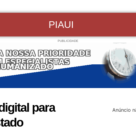
PIAUI
PUBLICIDADE
igital para
Anúncio n
stado