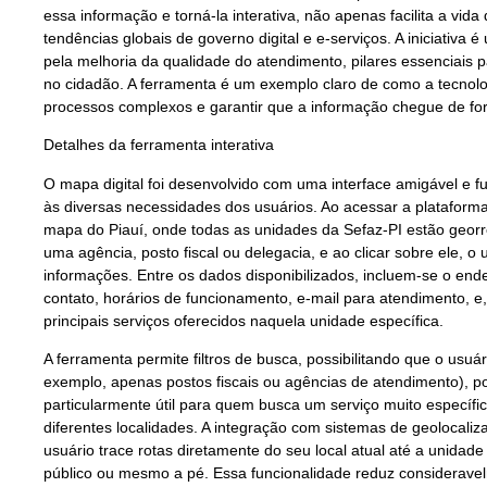
essa informação e torná-la interativa, não apenas facilita a vid
tendências globais de governo digital e e-serviços. A iniciativa
pela melhoria da qualidade do atendimento, pilares essenciais p
no cidadão. A ferramenta é um exemplo claro de como a tecnolo
processos complexos e garantir que a informação chegue de for
Detalhes da ferramenta interativa
O mapa digital foi desenvolvido com uma interface amigável e f
às diversas necessidades dos usuários. Ao acessar a plataform
mapa do Piauí, onde todas as unidades da Sefaz-PI estão geor
uma agência, posto fiscal ou delegacia, e ao clicar sobre ele, 
informações. Entre os dados disponibilizados, incluem-se o en
contato, horários de funcionamento, e-mail para atendimento, 
principais serviços oferecidos naquela unidade específica.
A ferramenta permite filtros de busca, possibilitando que o usuá
exemplo, apenas postos fiscais ou agências de atendimento), po
particularmente útil para quem busca um serviço muito específ
diferentes localidades. A integração com sistemas de geolocali
usuário trace rotas diretamente do seu local atual até a unidade 
público ou mesmo a pé. Essa funcionalidade reduz considerav