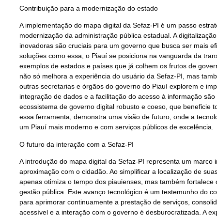
Contribuição para a modernização do estado
A implementação do mapa digital da Sefaz-PI é um passo estrat
modernização da administração pública estadual. A digitalização
inovadoras são cruciais para um governo que busca ser mais efic
soluções como essa, o Piauí se posiciona na vanguarda da trans
exemplos de estados e países que já colhem os frutos de gover
não só melhora a experiência do usuário da Sefaz-PI, mas tam
outras secretarias e órgãos do governo do Piauí explorem e impl
integração de dados e a facilitação do acesso à informação sã
ecossistema de governo digital robusto e coeso, que beneficie 
essa ferramenta, demonstra uma visão de futuro, onde a tecnol
um Piauí mais moderno e com serviços públicos de excelência.
O futuro da interação com a Sefaz-PI
A introdução do mapa digital da Sefaz-PI representa um marco
aproximação com o cidadão. Ao simplificar a localização de sua
apenas otimiza o tempo dos piauienses, mas também fortalece os
gestão pública. Este avanço tecnológico é um testemunho do co
para aprimorar continuamente a prestação de serviços, consol
acessível e a interação com o governo é desburocratizada. A ex