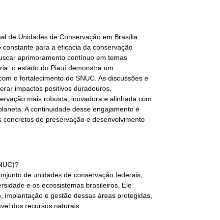
nal de Unidades de Conservação em Brasília
go constante para a eficácia da conservação
o buscar aprimoramento contínuo em temas
ária, o estado do Piauí demonstra um
 com o fortalecimento do SNUC. As discussões e
rar impactos positivos duradouros,
rvação mais robusta, inovadora e alinhada com
 planeta. A continuidade desse engajamento é
os concretos de preservação e desenvolvimento
SNUC)?
njunto de unidades de conservação federais,
rsidade e os ecossistemas brasileiros. Ele
o, implantação e gestão dessas áreas protegidas,
vel dos recursos naturais.