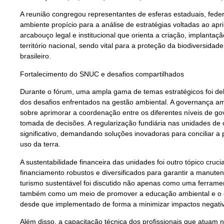
A reunião congregou representantes de esferas estaduais, federa
ambiente propício para a análise de estratégias voltadas ao a
arcabouço legal e institucional que orienta a criação, implant
território nacional, sendo vital para a proteção da biodiversidad
brasileiro.
Fortalecimento do SNUC e desafios compartilhados
Durante o fórum, uma ampla gama de temas estratégicos foi deb
dos desafios enfrentados na gestão ambiental. A governança am
sobre aprimorar a coordenação entre os diferentes níveis de gov
tomada de decisões. A regularização fundiária nas unidades d
significativo, demandando soluções inovadoras para conciliar a
uso da terra.
A sustentabilidade financeira das unidades foi outro tópico cr
financiamento robustos e diversificados para garantir a manute
turismo sustentável foi discutido não apenas como uma ferram
também como um meio de promover a educação ambiental e o 
desde que implementado de forma a minimizar impactos negati
Além disso, a capacitação técnica dos profissionais que atuam