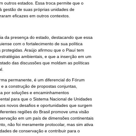
m outros estados. Essa troca permite que o
s à gestão de suas próprias unidades de
aram eficazes em outros contextos.
cia da presença do estado, destacando que essa
iense com o fortalecimento de sua política
 protegidas. Araújo afirmou que o Piauí tem
estratégias ambientais, e que a inserção em um
estado das discussões que moldam as políticas
l.
orma permanente, é um diferencial do Fórum
 e a construção de propostas conjuntas,
sca por soluções e encaminhamentos
mental para que o Sistema Nacional de Unidades
aos novos desafios e oportunidades que surgem
diferentes regiões do Brasil promove uma visão
preservação em um país de dimensões continentais
anto, não foi meramente protocolar, mas sim ativa
idades de conservação e contribuir para o