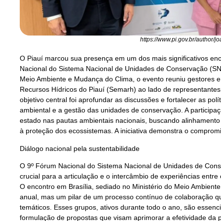
https://www.pi.gov.br/author/j
O Piauí marcou sua presença em um dos mais significativos en
Nacional do Sistema Nacional de Unidades de Conservação (SNU
Meio Ambiente e Mudança do Clima, o evento reuniu gestores e 
Recursos Hídricos do Piauí (Semarh) ao lado de representantes 
objetivo central foi aprofundar as discussões e fortalecer as pol
ambiental e a gestão das unidades de conservação. A participaç
estado nas pautas ambientais nacionais, buscando alinhamento 
à proteção dos ecossistemas. A iniciativa demonstra o compromi
Diálogo nacional pela sustentabilidade
O 9º Fórum Nacional do Sistema Nacional de Unidades de Con
crucial para a articulação e o intercâmbio de experiências entre
O encontro em Brasília, sediado no Ministério do Meio Ambien
anual, mas um pilar de um processo contínuo de colaboração q
temáticos. Esses grupos, ativos durante todo o ano, são essenc
formulação de propostas que visam aprimorar a efetividade da 