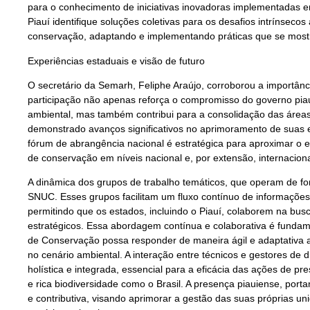
para o conhecimento de iniciativas inovadoras implementadas e
Piauí identifique soluções coletivas para os desafios intrínseco
conservação, adaptando e implementando práticas que se mostr
Experiências estaduais e visão de futuro
O secretário da Semarh, Feliphe Araújo, corroborou a importân
participação não apenas reforça o compromisso do governo piau
ambiental, mas também contribui para a consolidação das áreas
demonstrado avanços significativos no aprimoramento de suas 
fórum de abrangência nacional é estratégica para aproximar o 
de conservação em níveis nacional e, por extensão, internaciona
A dinâmica dos grupos de trabalho temáticos, que operam de f
SNUC. Esses grupos facilitam um fluxo contínuo de informações
permitindo que os estados, incluindo o Piauí, colaborem na bu
estratégicos. Essa abordagem contínua e colaborativa é funda
de Conservação possa responder de maneira ágil e adaptativa 
no cenário ambiental. A interação entre técnicos e gestores de 
holística e integrada, essencial para a eficácia das ações de 
e rica biodiversidade como o Brasil. A presença piauiense, port
e contributiva, visando aprimorar a gestão das suas próprias un