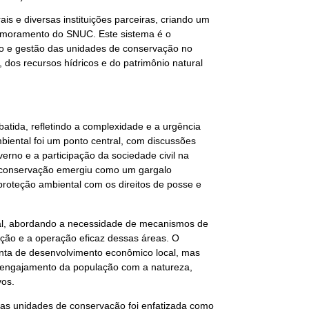
is e diversas instituições parceiras, criando um
primoramento do SNUC. Este sistema é o
ação e gestão das unidades de conservação no
e, dos recursos hídricos e do patrimônio natural
atida, refletindo a complexidade e a urgência
biental foi um ponto central, com discussões
erno e a participação da sociedade civil na
e conservação emergiu como um gargalo
 proteção ambiental com os direitos de posse e
ucial, abordando a necessidade de mecanismos de
nção e a operação eficaz dessas áreas. O
enta de desenvolvimento econômico local, mas
engajamento da população com a natureza,
vos.
 nas unidades de conservação foi enfatizada como