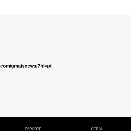
m.com/gmaisnews/?hl=pt
ESPORTE
GERAL