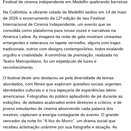
Festival de cinema independente em Medellín quebrando barreiras
Na Colômbia, a vibrante cidade de Medellín sediou em 14 de maio
de 2026 o encerramento da 12ª edição de seu Festival
Internacional de Cinema Independente, um evento que se
consolida como plataforma para novas vozes e narrativas na
América Latina. As imagens da noite de gala mostram cineastas
emergentes e veteranos no tapete vermelho, alguns com trajes
tradicionais, outros com designs contemporârios, todos exalando
orgulho e criatividade. A cerimônia de premiação, realizada no
Teatro Metropolitano, foi um espetáculo de luzes e
reconhecimento.
O festival deste ano destacou-se pela diversidade de temas
abordados, com filmes que exploram questões sociais urgentes,
identidades culturais e a rica tapeçaria de experiências latino-
americanas. Fotografias do público aplaudindo de pé durante as
exibições, de debates acalorados entre diretores e críticos, e de
jovens estudantes de cinema absorvendo cada palavra dos
mestres, capturam a energia contagiante do evento. O grande
vencedor da noite foi “A Voz do Morro”, um drama social que
recebeu aclamação unânime por sua fotografia e atuação. As