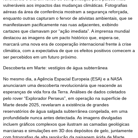
vulneráveis aos impactos das mudanças climáticas. Fotografias
aéreas da área de conferência mostram a segurança reforçada,
enquanto outras capturam o fervor de ativistas ambientais, que se
manifestavam pacificamente nas ruas adjacentes, exibindo
cartazes que clamavam por “ação imediata”. A imprensa mundial
destacou as imagens de um pacto histórico que, espera-se,
marcará uma nova era de cooperação internacional frente à crise
climática, com a expectativa de que os efeitos positivos comecem a
ser percebidos em um futuro próximo.
Descoberta em Marte: vestígios de água subterrânea
No mesmo dia, a Agência Espacial Europeia (ESA) e a NASA
anunciaram uma descoberta revolucionária que reacende as
esperanças de vida fora da Terra. Análises de dados coletados
pelo rover “Explorador Perseus”, em operação na superfície de
Marte desde 2025, revelaram a existência de grandes
reservatórios de água salgada subterrânea congelada, em uma
profundidade nunca antes detectada. As imagens divulgadas
incluem gráficos complexos que ilustram as camadas geológicas
marcianas e simulações em 3D dos depósitos de gelo, juntamente
com fotografias de alta resolução da paisagem árida de Marte,