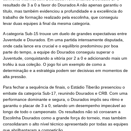
resultado de 3 a 0 a favor do Dourados A não apenas garantiu o
título, mas também evidenciou a profundidade e a excelência do
trabalho de formação realizado pela escolinha, que conseguiu
levar duas equipes à final da mesma categoria.
A categoria Sub-15 trouxe um duelo de grandes expectativas entre
Juventude e Dourados. Em uma partida intensamente disputada,
onde cada lance era crucial e o equilíbrio predominou por boa
parte do tempo, a equipe do Dourados conseguiu superar o
Juventude, conquistando a vitória por 2 a 0 e adicionando mais um
troféu à sua coleção. O jogo foi um exemplo de como a
determinação e a estratégia podem ser decisivas em momentos de
alta pressão.
Para fechar a sequência de finais, o Estádio Tiberão presenciou o
embate da categoria Sub-17, reunindo Dourados e CRB. Com uma
performance dominante e segura, o Dourados impôs seu ritmo e
garantiu o placar de 3 a 0, selando um desempenho impecável ao
longo de todo o campeonato. Os resultados não só coroaram a
Escolinha Dourados como a grande força do torneio, mas também
consolidaram o alto nível técnico apresentado por todas as equipes
que abrilhantaram a competição.