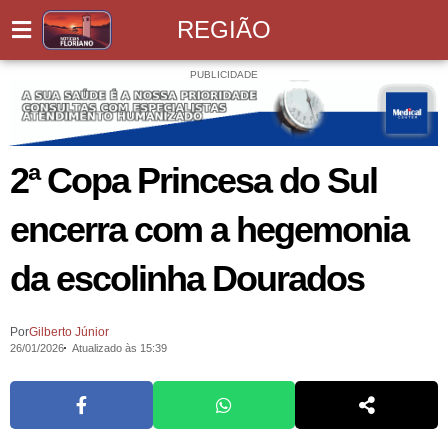
REGIÃO
PUBLICIDADE
2ª Copa Princesa do Sul
encerra com a hegemonia
da escolinha Dourados
Por
Gilberto Júnior
26/01/2026
Atualizado às 15:39