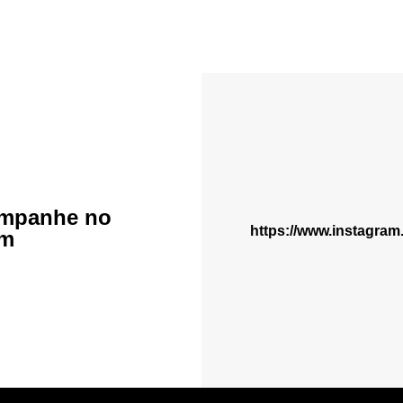
mpanhe no
https://www.instagra
am