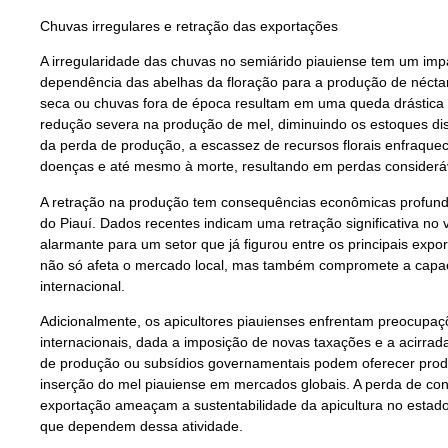
Chuvas irregulares e retração das exportações
A irregularidade das chuvas no semiárido piauiense tem um impa
dependência das abelhas da floração para a produção de néctar
seca ou chuvas fora de época resultam em uma queda drástica na
redução severa na produção de mel, diminuindo os estoques di
da perda de produção, a escassez de recursos florais enfraque
doenças e até mesmo à morte, resultando em perdas consideráve
A retração na produção tem consequências econômicas profund
do Piauí. Dados recentes indicam uma retração significativa no
alarmante para um setor que já figurou entre os principais expor
não só afeta o mercado local, mas também compromete a capa
internacional.
Adicionalmente, os apicultores piauienses enfrentam preocup
internacionais, dada a imposição de novas taxações e a acirrad
de produção ou subsídios governamentais podem oferecer produt
inserção do mel piauiense em mercados globais. A perda de cont
exportação ameaçam a sustentabilidade da apicultura no estado
que dependem dessa atividade.