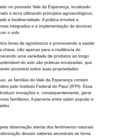
ado no povoado Vale da Esperança, localizado
ado a terra utilizando princípios agroecológicos,
de e biodiversidade. A prática envolve a
emas integrados e a implementação de técnicas
cer o solo.
ntos livres de agrotóxicos e promovendo a saúde
a-chave, não apenas para a resiliência do
erecendo uma variedade de produtos ao longo
sustentável do solo são práticas enraizadas, que
ento ancestral sobre suas propriedades.
ínuo, as famílias do Vale da Esperança contam
s pelo Instituto Federal do Piauí (IFPI). Essa
ntroduzir inovações e, consequentemente, gerar
res familiares. A parceria entre saber popular e
dades.
 pela observação atenta dos fenômenos naturais
alorização desses saberes ancestrais se torna