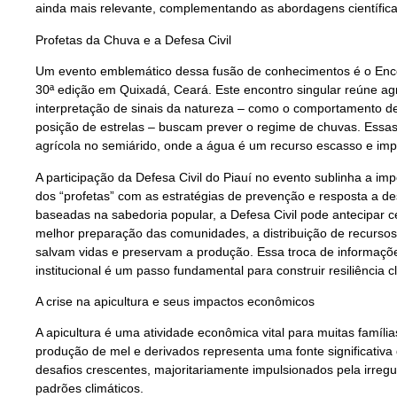
ainda mais relevante, complementando as abordagens científica
Profetas da Chuva e a Defesa Civil
Um evento emblemático dessa fusão de conhecimentos é o Enco
30ª edição em Quixadá, Ceará. Este encontro singular reúne agr
interpretação de sinais da natureza – como o comportamento de 
posição de estrelas – buscam prever o regime de chuvas. Essas
agrícola no semiárido, onde a água é um recurso escasso e impr
A participação da Defesa Civil do Piauí no evento sublinha a im
dos “profetas” com as estratégias de prevenção e resposta a de
baseadas na sabedoria popular, a Defesa Civil pode antecipar c
melhor preparação das comunidades, a distribuição de recurso
salvam vidas e preservam a produção. Essa troca de informações
institucional é um passo fundamental para construir resiliência cl
A crise na apicultura e seus impactos econômicos
A apicultura é uma atividade econômica vital para muitas famíli
produção de mel e derivados representa uma fonte significativa
desafios crescentes, majoritariamente impulsionados pela irre
padrões climáticos.