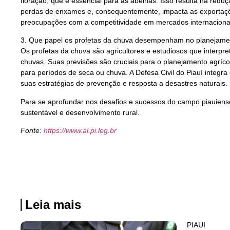
floração, que é essencial para as abelhas. Isso resulta na red
perdas de enxames e, consequentemente, impacta as exportaçõe
preocupações com a competitividade em mercados internaciona
3. Que papel os profetas da chuva desempenham no planejamen
Os profetas da chuva são agricultores e estudiosos que interpr
chuvas. Suas previsões são cruciais para o planejamento agríc
para períodos de seca ou chuva. A Defesa Civil do Piauí integra
suas estratégias de prevenção e resposta a desastres naturais.
Para se aprofundar nos desafios e sucessos do campo piauiense
sustentável e desenvolvimento rural.
Fonte:
https://www.al.pi.leg.br
Leia mais
PIAUI