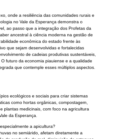
xo, onde a resiliência das comunidades rurais e
ecologia no Vale da Esperança demonstra o
el, ao passo que a integração dos Profetas da
saber ancestral à ciência moderna na gestão de
nerabilidade econômica do estado frente às
ivo que sejam desenvolvidas e fortalecidas
envolvimento de cadeias produtivas sustentáveis,
r. O futuro da economia piauiense e a qualidade
grada que contemple esses múltiplos aspectos.
ios ecológicos e sociais para criar sistemas
práticas como hortas orgânicas, compostagem,
de plantas medicinais, com foco na agricultura
Vale da Esperança.
especialmente a apicultura?
chuvas no semiárido, afetam diretamente a