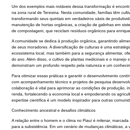
Um dos exemplos mais notáveis dessa transformação é encontr
na zona rural de Teresina. Nesta comunidade, famílias têm cultiv
transformando seus quintais em verdadeiros oásis de produtivida
manutenção de hortas orgânicas, a criação de galinhas em sist
de compostagem, que reciclam resíduos orgânicos para enrique
A comunidade se dedica à produção orgânica, garantindo alime
de seus moradores. A diversificação de culturas é uma estratégi
ecossistema local, mas também para a segurança alimentar, of
do ano. Além disso, o cultivo de plantas medicinais e o manejo 
demonstram um profundo respeito pela natureza e um conhecim
Para otimizar essas práticas e garantir o desenvolvimento cont
com acompanhamento técnico e projetos de pesquisa desenvolvido
colaboração é vital para aprimorar as condições de produção, i
renda, fortalecendo a economia local e empoderando os agriculto
expertise científica é um modelo inspirador para outras comuni
Conhecimento ancestral e desafios climáticos
A relação entre o homem e o clima no Piauí é milenar, marcada
para a subsistência. Em um cenário de mudanças climáticas, a v