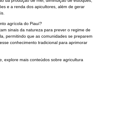
ução da produção de mel, diminuição de estoques,
s e a renda dos apicultores, além de gerar
is.
to agrícola do Piauí?
etam sinais da natureza para prever o regime de
ola, permitindo que as comunidades se preparem
 esse conhecimento tradicional para aprimorar
, explore mais conteúdos sobre agricultura