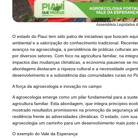
Assembleia Legislativa d
O estado do Piauí tem sido palco de iniciativas que buscam equ
ambiental e a valorização do conhecimento tradicional. Recen
avanços na agroecologia, a persistência de práticas culturais a
por diversos setores. Com foco na agricultura familiar, na integ
impactos das mudanças climáticas, a economia piauiense se mos
abordagens destacam a riqueza cultural e a necessidade urgente
desenvolvimento e a subsistência das comunidades rurais no Pi
A força da agroecologia e inovação no campo
A agroecologia emerge como um pilar fundamental para a susten
agricultura familiar. Esta abordagem, que integra princípios eco
mostrado resultados promissores na promoção da segurança al
resiliência frente às adversidades climáticas. O estado, com su
agroecologia um caminho para um desenvolvimento mais justo e
O exemplo do Vale da Esperança