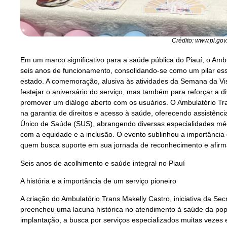
Crédito: www.pi.gov
Em um marco significativo para a saúde pública do Piauí, o Amb
seis anos de funcionamento, consolidando-se como um pilar ess
estado. A comemoração, alusiva às atividades da Semana da Vis
festejar o aniversário do serviço, mas também para reforçar a 
promover um diálogo aberto com os usuários. O Ambulatório Tr
na garantia de direitos e acesso à saúde, oferecendo assistênci
Único de Saúde (SUS), abrangendo diversas especialidades mé
com a equidade e a inclusão. O evento sublinhou a importância
quem busca suporte em sua jornada de reconhecimento e afirm
Seis anos de acolhimento e saúde integral no Piauí
A história e a importância de um serviço pioneiro
A criação do Ambulatório Trans Makelly Castro, iniciativa da Se
preencheu uma lacuna histórica no atendimento à saúde da pop
implantação, a busca por serviços especializados muitas vezes