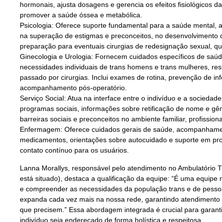
hormonais, ajusta dosagens e gerencia os efeitos fisiológicos d
promover a saúde óssea e metabólica.
Psicologia: Oferece suporte fundamental para a saúde mental, 
na superação de estigmas e preconceitos, no desenvolvimento 
preparação para eventuais cirurgias de redesignação sexual, q
Ginecologia e Urologia: Fornecem cuidados específicos de saúd
necessidades individuais de trans homens e trans mulheres, r
passado por cirurgias. Inclui exames de rotina, prevenção de i
acompanhamento pós-operatório.
Serviço Social: Atua na interface entre o indivíduo e a sociedad
programas sociais, informações sobre retificação de nome e g
barreiras sociais e preconceitos no ambiente familiar, profission
Enfermagem: Oferece cuidados gerais de saúde, acompanhamen
medicamentos, orientações sobre autocuidado e suporte em p
contato contínuo para os usuários.
Lanna Morallys, responsável pelo atendimento no Ambulatório T
está situado), destaca a qualificação da equipe: “É uma equipe m
e compreender as necessidades da população trans e de pesso
expanda cada vez mais na nossa rede, garantindo atendimento 
que precisem.” Essa abordagem integrada é crucial para garant
indivíduo seja endereçado de forma holística e respeitosa.