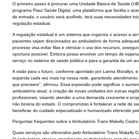
O primeiro passo é procurar uma Unidade Básica de Saúde (UBS)
programa Piauí Saúde Digital, uma plataforma que facilita o ac
de entrada, o usuário será acolhido, terá suas necessidades ini
regulação estadual.
A regulação estadual é um sistema que organiza o acesso a serv
pacientes sejam direcionados ao ambulatório de forma adequada
processo visa evitar filas e otimizar o uso dos recursos, asse
oportuno possível. Embora possa envolver um tempo de espera,
serviço no sistema de saúde pública e para a garantia de um
A visão para o futuro, conforme apontado por Lanna Morallys, 
expanda cada vez mais na nossa rede, garantindo atendimento 
que precisem”, afirmou. Essa expansão pode significar o aume
ambulatório atual, a criação de novas unidades em outras regiõ
profissionais, visando atender a uma demanda crescente e prop
não binária do estado. O compromisso é fortalecer a rede de 
beneficiar do cuidado especializado e humanizado oferecido pe
Perguntas frequentes sobre o Ambulatório Trans Makelly Castro
Quais serviços são oferecidos pelo Ambulatório Trans Makelly C
O ambulatório oferece atendimento multidisciplinar gratuito nas 