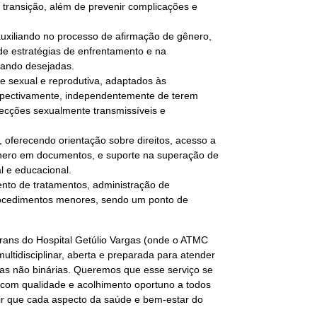
a transição, além de prevenir complicações e
auxiliando no processo de afirmação de gênero,
de estratégias de enfrentamento e na
uando desejadas.
e sexual e reprodutiva, adaptados às
espectivamente, independentemente de terem
nfecções sexualmente transmissíveis e
e, oferecendo orientação sobre direitos, acesso a
ênero em documentos, e suporte na superação de
al e educacional.
to de tratamentos, administração de
rocedimentos menores, sendo um ponto de
rans do Hospital Getúlio Vargas (onde o ATMC
ultidisciplinar, aberta e preparada para atender
as não binárias. Queremos que esse serviço se
com qualidade e acolhimento oportuno a todos
ir que cada aspecto da saúde e bem-estar do