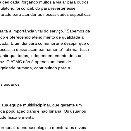
a dedicada, forçando muitos a viajar para outros
atório foi concebido para reverter esse
parado para atender às necessidades específicas
alta a importância vital do serviço. “Sabemos da
ndo e oferecendo atendimento de qualidade à
ficada. É um dia para comemorar e desejar que o
necessita desse acompanhamento”, afirma. Essa
rantir que todos, independentemente de sua
caz. O ATMC não é apenas um local de
ignidade humana, contribuindo para a
os usuários
 sua equipe multidisciplinar, que garante um
a população trans e não binária. Os usuários
de física e mental:
rmonal, o endocrinologista monitora os níveis