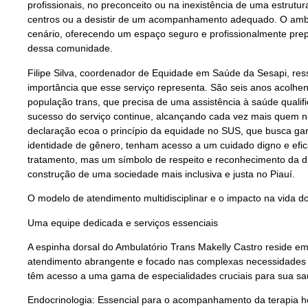
profissionais, no preconceito ou na inexistência de uma estrutur
centros ou a desistir de um acompanhamento adequado. O ambul
cenário, oferecendo um espaço seguro e profissionalmente pre
dessa comunidade.
Filipe Silva, coordenador de Equidade em Saúde da Sesapi, ress
importância que esse serviço representa. São seis anos acolhe
população trans, que precisa de uma assistência à saúde quali
sucesso do serviço continue, alcançando cada vez mais quem 
declaração ecoa o princípio da equidade no SUS, que busca ga
identidade de gênero, tenham acesso a um cuidado digno e efi
tratamento, mas um símbolo de respeito e reconhecimento da d
construção de uma sociedade mais inclusiva e justa no Piauí.
O modelo de atendimento multidisciplinar e o impacto na vida d
Uma equipe dedicada e serviços essenciais
A espinha dorsal do Ambulatório Trans Makelly Castro reside em
atendimento abrangente e focado nas complexas necessidades d
têm acesso a uma gama de especialidades cruciais para sua saú
Endocrinologia: Essencial para o acompanhamento da terapia ho