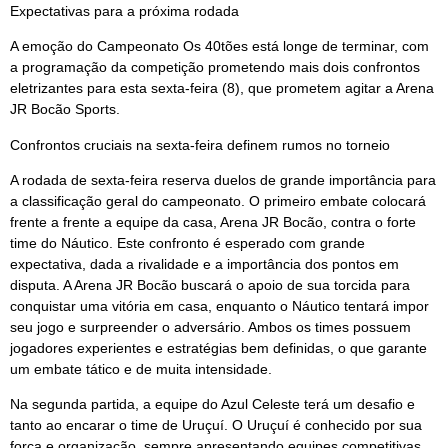
Expectativas para a próxima rodada
A emoção do Campeonato Os 40tões está longe de terminar, com
a programação da competição prometendo mais dois confrontos
eletrizantes para esta sexta-feira (8), que prometem agitar a Arena
JR Bocão Sports.
Confrontos cruciais na sexta-feira definem rumos no torneio
A rodada de sexta-feira reserva duelos de grande importância para
a classificação geral do campeonato. O primeiro embate colocará
frente a frente a equipe da casa, Arena JR Bocão, contra o forte
time do Náutico. Este confronto é esperado com grande
expectativa, dada a rivalidade e a importância dos pontos em
disputa. A Arena JR Bocão buscará o apoio de sua torcida para
conquistar uma vitória em casa, enquanto o Náutico tentará impor
seu jogo e surpreender o adversário. Ambos os times possuem
jogadores experientes e estratégias bem definidas, o que garante
um embate tático e de muita intensidade.
Na segunda partida, a equipe do Azul Celeste terá um desafio e
tanto ao encarar o time de Uruçuí. O Uruçuí é conhecido por sua
força e organização, sempre apresentando equipes competitivas.