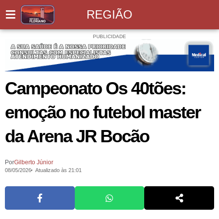
REGIÃO
PUBLICIDADE
Campeonato Os 40tões:
emoção no futebol master
da Arena JR Bocão
Por
Gilberto Júnior
08/05/2026
Atualizado às 21:01