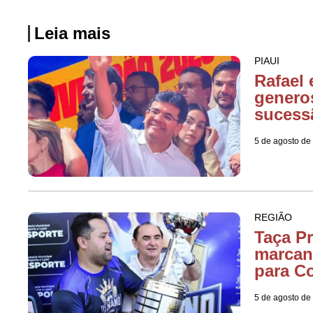
Leia mais
PIAUI
Rafael 
genero
sucess
5 de agosto de
REGIÃO
Taça Pr
marcan
para C
5 de agosto de