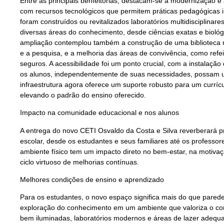
Entre as principais benfeitorias, destacam-se a modernização e
com recursos tecnológicos que permitem práticas pedagógicas 
foram construídos ou revitalizados laboratórios multidisciplinar
diversas áreas do conhecimento, desde ciências exatas e biológi
ampliação contemplou também a construção de uma biblioteca m
e a pesquisa, e a melhoria das áreas de convivência, como refei
seguros. A acessibilidade foi um ponto crucial, com a instalaçã
os alunos, independentemente de suas necessidades, possam us
infraestrutura agora oferece um suporte robusto para um currícul
elevando o padrão do ensino oferecido.
Impacto na comunidade educacional e nos alunos
A entrega do novo CETI Osvaldo da Costa e Silva reverberará 
escolar, desde os estudantes e seus familiares até os professo
ambiente físico tem um impacto direto no bem-estar, na moti
ciclo virtuoso de melhorias contínuas.
Melhores condições de ensino e aprendizado
Para os estudantes, o novo espaço significa mais do que pared
exploração do conhecimento em um ambiente que valoriza o con
bem iluminadas, laboratórios modernos e áreas de lazer adequa