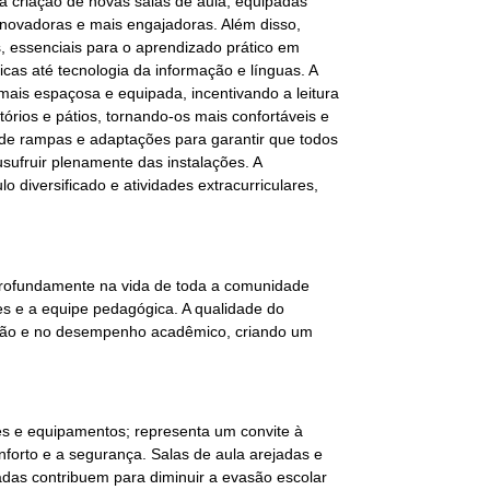
 a criação de novas salas de aula, equipadas
inovadoras e mais engajadoras. Além disso,
es, essenciais para o aprendizado prático em
cas até tecnologia da informação e línguas. A
ais espaçosa e equipada, incentivando a leitura
tórios e pátios, tornando-os mais confortáveis e
o de rampas e adaptações para garantir que todos
ufruir plenamente das instalações. A
o diversificado e atividades extracurriculares,
profundamente na vida de toda a comunidade
res e a equipe pedagógica. A qualidade do
vação e no desempenho acadêmico, criando um
es e equipamentos; representa um convite à
forto e a segurança. Salas de aula arejadas e
das contribuem para diminuir a evasão escolar