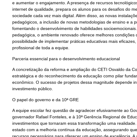
e aumentar o engajamento. A presença de recursos tecnológicos
internet de qualidade, prepara os alunos para os desafios do 
sociedade cada vez mais digital. Além disso, as novas instalaç
pedagógicos, a inclusão de novas metodologias de ensino e a pr
fomentando o desenvolvimento de habilidades socioemocionais.
pedagógica, o ambiente renovado oferece melhores condições d
possibilidade de implementar práticas educativas mais eficazes
profissional de toda a equipe.
Parceria essencial para o desenvolvimento educacional
A concretização da reforma e ampliação do CETI Osvaldo da Cos
estratégica e do reconhecimento da educação como pilar fundam
econômico. O sucesso de projetos dessa magnitude depende intr
investimento público.
O papel do governo e da 10ª GRE
A equipe escolar fez questão de agradecer efusivamente ao Gov
governador Rafael Fonteles, e à 10ª Gerência Regional de Educ
investimentos que tornaram essa transformação uma realidade
estado com a melhoria contínua da educação, assegurando que
recursos necessários para oferecer um ensino de excelência. A 