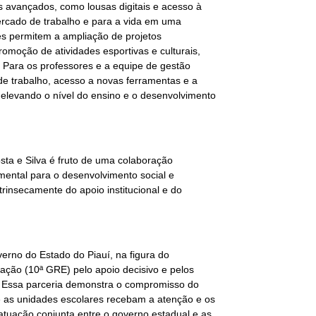
 avançados, como lousas digitais e acesso à
mercado de trabalho e para a vida em uma
ões permitem a ampliação de projetos
omoção de atividades esportivas e culturais,
 Para os professores e a equipe de gestão
e trabalho, acesso a novas ferramentas e a
, elevando o nível do ensino e o desenvolvimento
ta e Silva é fruto de uma colaboração
ental para o desenvolvimento social e
insecamente do apoio institucional e do
erno do Estado do Piauí, na figura do
ação (10ª GRE) pelo apoio decisivo e pelos
. Essa parceria demonstra o compromisso do
 as unidades escolares recebam a atenção e os
atuação conjunta entre o governo estadual e as