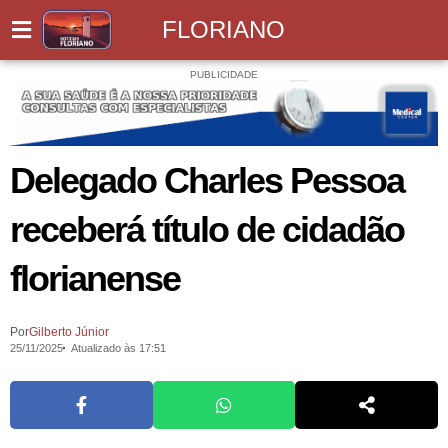
FLORIANO
PUBLICIDADE
Delegado Charles Pessoa
receberá título de cidadão
florianense
Por
Gilberto Júnior
25/11/2025
Atualizado às 17:51