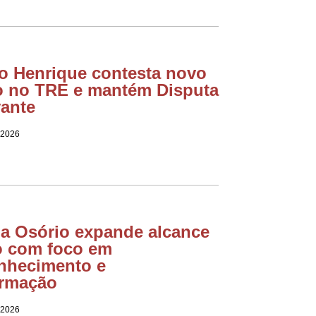
o Henrique contesta novo
ro no TRE e mantém Disputa
vante
 2026
ia Osório expande alcance
io com foco em
nhecimento e
ormação
 2026