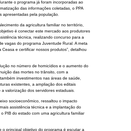
urante o programa já foram incorporadas ao
tematização das informações coletadas, o PPA
s apresentadas pela população.
ecimento da agricultura familiar no território,
bjetivo é conectar este mercado aos produtores
sistência técnica, realizando concurso para a
de vagas do programa Juventude Rural. A meta
a Ceasa e certificar nossos produtos”, detalhou
edução no número de homicídios e o aumento do
minuição das mortes no trânsito, com a
iu também investimentos nas áreas de saúde,
uturas existentes, a ampliação dos editais
e a valorização dos servidores estaduais.
eixo socioeconômico, ressaltou o impacto
m mais assistência técnica e a implantação do
o PIB do estado com uma agricultura familiar
 o principal objetivo do programa é escutar a