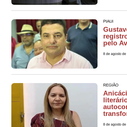
PIAUI
Gustav
regist
pelo A
8 de agosto de
REGIÃO
Anicác
literár
autoco
transf
8 de agosto de