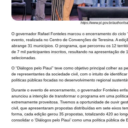
https://www.pi.gov.br/author/is
O governador Rafael Fonteles marcou o encerramento do ciclo “
evento, realizada no Centro de Convenções de Teresina. A edição
abrange 31 municípios. O programa, que percorreu os 12 territ
de 7 mil participantes inscritos, resultando na apresentação de
selecionadas.
O “Diálogos pelo Piauí” teve como objetivo principal colher as 
de representantes da sociedade civil, com o intuito de identificar
políticas públicas focadas no desenvolvimento regional sustentá
Durante o evento de encerramento, o governador Fonteles enfatiz
anunciou a intenção de transformar o programa em uma polític
extremamente proveitosa. Tivemos a oportunidade de ouvir gest
civil, que apresentaram propostas distribuídas em sete eixos t
forma, cada edição gerou 35 propostas, totalizando 420 ao longo
consolidar o ‘Diálogos pelo Piauí’ como uma política pública de 