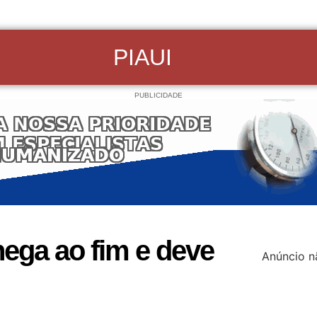
PIAUI
PUBLICIDADE
hega ao fim e deve
Anúncio n