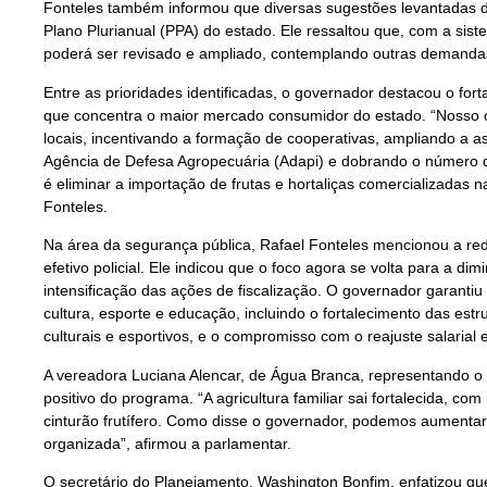
Fonteles também informou que diversas sugestões levantadas d
Plano Plurianual (PPA) do estado. Ele ressaltou que, com a sis
poderá ser revisado e ampliado, contemplando outras demanda
Entre as prioridades identificadas, o governador destacou o fortal
que concentra o maior mercado consumidor do estado. “Nosso o
locais, incentivando a formação de cooperativas, ampliando a as
Agência de Defesa Agropecuária (Adapi) e dobrando o número 
é eliminar a importação de frutas e hortaliças comercializadas n
Fonteles.
Na área da segurança pública, Rafael Fonteles mencionou a r
efetivo policial. Ele indicou que o foco agora se volta para a di
intensificação das ações de fiscalização. O governador garant
cultura, esporte e educação, incluindo o fortalecimento das estr
culturais e esportivos, e o compromisso com o reajuste salarial 
A vereadora Luciana Alencar, de Água Branca, representando o 
positivo do programa. “A agricultura familiar sai fortalecida, co
cinturão frutífero. Como disse o governador, podemos aumentar 
organizada”, afirmou a parlamentar.
O secretário do Planejamento, Washington Bonfim, enfatizou que