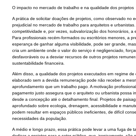
O impacto no mercado de trabalho e na qualidade dos projetos
A prática de solicitar doações de projetos, como observado no e
prejudicial no mercado de trabalho para arquitetos e urbanistas
competitividade e, por vezes, subvalorização dos honorários, a e
Para profissionais recém-formados ou escritórios menores, a pres
esperança de ganhar alguma visibilidade, pode ser grande, mas 
cria um ambiente onde o valor do serviço é negligenciado, força
desfavoráveis ou a desviar recursos de outros projetos remuner
sustentabilidade financeira.
Além disso, a qualidade dos projetos executados em regime de
elaborado sem a devida remuneração pode não receber a mesm
aprofundamento que um trabalho pago. A motivação profissional 
pagamento justo assegura que o arquiteto ou urbanista possa i
desde a concepção até o detalhamento final. Projetos de paisa
aprofundado sobre ecologia, drenagem, acessibilidade e manut
podem resultar em espaços públicos ineficientes, de difícil co
necessidades da população.
A médio e longo prazo, essa prática pode levar a uma fuga de t
dedicar a projetos para o setor público, que, ironicamente, sã