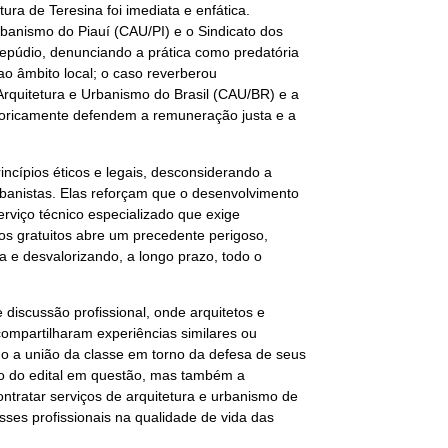
tura de Teresina foi imediata e enfática.
rbanismo do Piauí (CAU/PI) e o Sindicato dos
 repúdio, denunciando a prática como predatória
 ao âmbito local; o caso reverberou
rquitetura e Urbanismo do Brasil (CAU/BR) e a
storicamente defendem a remuneração justa e a
ncípios éticos e legais, desconsiderando a
urbanistas. Elas reforçam que o desenvolvimento
rviço técnico especializado que exige
s gratuitos abre um precedente perigoso,
 e desvalorizando, a longo prazo, todo o
discussão profissional, onde arquitetos e
compartilharam experiências similares ou
o a união da classe em torno da defesa de seus
ção do edital em questão, mas também a
ontratar serviços de arquitetura e urbanismo de
ses profissionais na qualidade de vida das