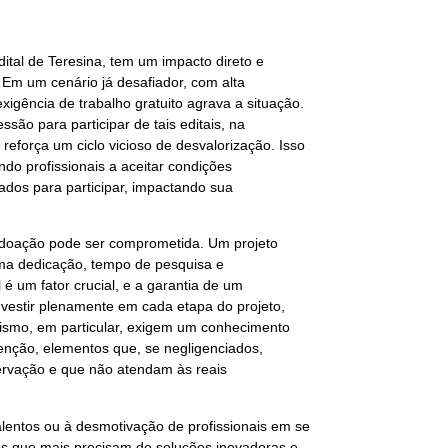
dital de Teresina, tem um impacto direto e
. Em um cenário já desafiador, com alta
xigência de trabalho gratuito agrava a situação.
são para participar de tais editais, na
reforça um ciclo vicioso de desvalorização. Isso
ndo profissionais a aceitar condições
ados para participar, impactando sua
 doação pode ser comprometida. Um projeto
a dedicação, tempo de pesquisa e
é um fator crucial, e a garantia de um
nvestir plenamente em cada etapa do projeto,
gismo, em particular, exigem um conhecimento
enção, elementos que, se negligenciados,
nservação e que não atendam às reais
alentos ou à desmotivação de profissionais em se
o os que mais precisam de soluções inovadoras e