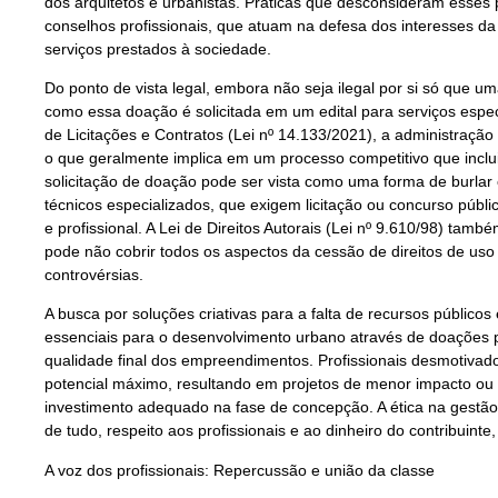
dos arquitetos e urbanistas. Práticas que desconsideram esses
conselhos profissionais, que atuam na defesa dos interesses da
serviços prestados à sociedade.
Do ponto de vista legal, embora não seja ilegal por si só que 
como essa doação é solicitada em um edital para serviços espe
de Licitações e Contratos (Lei nº 14.133/2021), a administração
o que geralmente implica em um processo competitivo que inclu
solicitação de doação pode ser vista como uma forma de burlar
técnicos especializados, que exigem licitação ou concurso públ
e profissional. A Lei de Direitos Autorais (Lei nº 9.610/98) tamb
pode não cobrir todos os aspectos da cessão de direitos de uso
controvérsias.
A busca por soluções criativas para a falta de recursos público
essenciais para o desenvolvimento urbano através de doações 
qualidade final dos empreendimentos. Profissionais desmotiva
potencial máximo, resultando em projetos de menor impacto ou
investimento adequado na fase de concepção. A ética na gestão p
de tudo, respeito aos profissionais e ao dinheiro do contribuin
A voz dos profissionais: Repercussão e união da classe