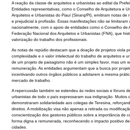
A reação da classe de arquitetos e urbanistas ao edital da Prefei
Entidades representativas, como o Conselho de Arquitetura e U
Arquitetos e Urbanistas do Piauí (Sinarq/PI), emitiram notas de
e prejudicial à profissão. Essas manifestações não se limitaram
nacionalmente, com o apoio de entidades como o Conselho de A
Federação Nacional dos Arquitetos e Urbanistas (FNA), que hi
valorização do trabalho dos profissionais.
As notas de repúdio destacam que a doação de projetos viola pri
complexidade e o valor intelectual do trabalho de arquitetos e 
de um projeto de paisagismo não é um simples favor, mas um se
remuneração. As entidades argumentam que a busca por projeto
incentivando outros órgãos públicos a adotarem a mesma prática
mercado de trabalho.
A repercussão também se estendeu às redes sociais e fóruns de 
urbanistas de todo o país expressaram sua indignação. Muitos 
demonstraram solidariedade aos colegas de Teresina, reforçand
direitos. A mobilização visa não apenas a retirada ou modifica
conscientização dos gestores públicos sobre a importância de c
forma digna e remunerada, reconhecendo o impacto positivo des
cidades.