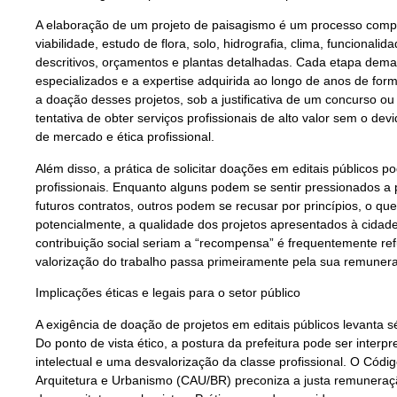
A elaboração de um projeto de paisagismo é um processo compl
viabilidade, estudo de flora, solo, hidrografia, clima, funcionali
descritivos, orçamentos e plantas detalhadas. Cada etapa deman
especializados e a expertise adquirida ao longo de anos de form
a doação desses projetos, sob a justificativa de um concurso 
tentativa de obter serviços profissionais de alto valor sem o de
de mercado e ética profissional.
Além disso, a prática de solicitar doações em editais públicos p
profissionais. Enquanto alguns podem se sentir pressionados a p
futuros contratos, outros podem se recusar por princípios, o que
potencialmente, a qualidade dos projetos apresentados à cidade
contribuição social seriam a “recompensa” é frequentemente re
valorização do trabalho passa primeiramente pela sua remune
Implicações éticas e legais para o setor público
A exigência de doação de projetos em editais públicos levanta sé
Do ponto de vista ético, a postura da prefeitura pode ser inter
intelectual e uma desvalorização da classe profissional. O Códig
Arquitetura e Urbanismo (CAU/BR) preconiza a justa remuneração