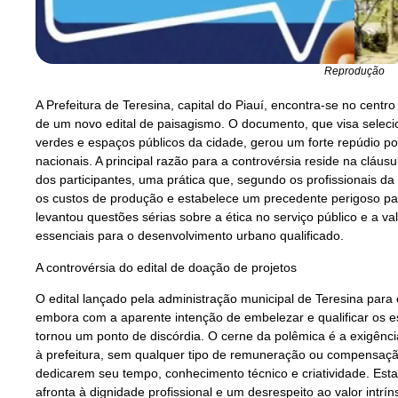
Reprodução
A Prefeitura de Teresina, capital do Piauí, encontra-se no cen
de um novo edital de paisagismo. O documento, que visa selecio
verdes e espaços públicos da cidade, gerou um forte repúdio por
nacionais. A principal razão para a controvérsia reside na cláusu
dos participantes, uma prática que, segundo os profissionais da á
os custos de produção e estabelece um precedente perigoso pa
levantou questões sérias sobre a ética no serviço público e a val
essenciais para o desenvolvimento urbano qualificado.
A controvérsia do edital de doação de projetos
O edital lançado pela administração municipal de Teresina para
embora com a aparente intenção de embelezar e qualificar os e
tornou um ponto de discórdia. O cerne da polêmica é a exigênc
à prefeitura, sem qualquer tipo de remuneração ou compensação
dedicarem seu tempo, conhecimento técnico e criatividade. E
afronta à dignidade profissional e um desrespeito ao valor intrín