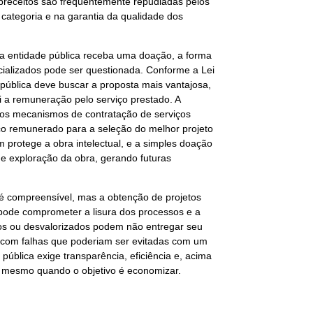
 preceitos são frequentemente repudiadas pelos
 categoria e na garantia da qualidade dos
uma entidade pública receba uma doação, a forma
cializados pode ser questionada. Conforme a Lei
 pública deve buscar a proposta mais vantajosa,
i a remuneração pelo serviço prestado. A
 os mecanismos de contratação de serviços
ico remunerado para a seleção do melhor projeto
ém protege a obra intelectual, e a simples doação
 e exploração da obra, gerando futuras
s é compreensível, mas a obtenção de projetos
pode comprometer a lisura dos processos e a
dos ou desvalorizados podem não entregar seu
 com falhas que poderiam ser evitadas com um
ública exige transparência, eficiência e, acima
te, mesmo quando o objetivo é economizar.