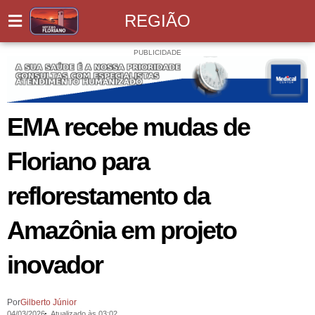
REGIÃO
PUBLICIDADE
EMA recebe mudas de
Floriano para
reflorestamento da
Amazônia em projeto
inovador
Por
Gilberto Júnior
04/03/2026
Atualizado às 03:02