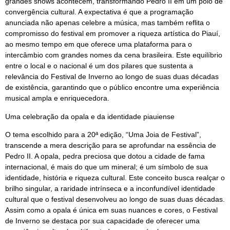
grandes shows acontecem, transformando Pedro II em um polo de
convergência cultural. A expectativa é que a programação
anunciada não apenas celebre a música, mas também reflita o
compromisso do festival em promover a riqueza artística do Piauí,
ao mesmo tempo em que oferece uma plataforma para o
intercâmbio com grandes nomes da cena brasileira. Este equilíbrio
entre o local e o nacional é um dos pilares que sustenta a
relevância do Festival de Inverno ao longo de suas duas décadas
de existência, garantindo que o público encontre uma experiência
musical ampla e enriquecedora.
Uma celebração da opala e da identidade piauiense
O tema escolhido para a 20ª edição, “Uma Joia de Festival”,
transcende a mera descrição para se aprofundar na essência de
Pedro II. A opala, pedra preciosa que dotou a cidade de fama
internacional, é mais do que um mineral; é um símbolo de sua
identidade, história e riqueza cultural. Este conceito busca realçar o
brilho singular, a raridade intrínseca e a inconfundível identidade
cultural que o festival desenvolveu ao longo de suas duas décadas.
Assim como a opala é única em suas nuances e cores, o Festival
de Inverno se destaca por sua capacidade de oferecer uma