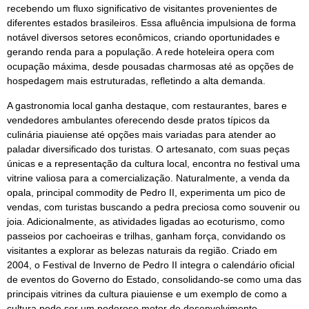
recebendo um fluxo significativo de visitantes provenientes de
diferentes estados brasileiros. Essa afluência impulsiona de forma
notável diversos setores econômicos, criando oportunidades e
gerando renda para a população. A rede hoteleira opera com
ocupação máxima, desde pousadas charmosas até as opções de
hospedagem mais estruturadas, refletindo a alta demanda.
A gastronomia local ganha destaque, com restaurantes, bares e
vendedores ambulantes oferecendo desde pratos típicos da
culinária piauiense até opções mais variadas para atender ao
paladar diversificado dos turistas. O artesanato, com suas peças
únicas e a representação da cultura local, encontra no festival uma
vitrine valiosa para a comercialização. Naturalmente, a venda da
opala, principal commodity de Pedro II, experimenta um pico de
vendas, com turistas buscando a pedra preciosa como souvenir ou
joia. Adicionalmente, as atividades ligadas ao ecoturismo, como
passeios por cachoeiras e trilhas, ganham força, convidando os
visitantes a explorar as belezas naturais da região. Criado em
2004, o Festival de Inverno de Pedro II integra o calendário oficial
de eventos do Governo do Estado, consolidando-se como uma das
principais vitrines da cultura piauiense e um exemplo de como a
cultura pode ser um poderoso motor de desenvolvimento.