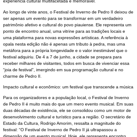
experiência cultural multifacetada e memorável.
Ao longo de vinte anos, o Festival de Inverno de Pedro II deixou de
ser apenas um evento para se transformar em um verdadeiro
patrimônio afetivo e cultural do povo piauiense. Ele representa um
ponto de encontro anual, uma vitrine para as tradições locais e
uma plataforma para novas expressões artísticas. A referência à
opala nesta edição não é apenas um tributo à pedra, mas uma
metáfora para a própria longevidade e o valor inestimável que o
festival adquiriu. De 4 a 7 de junho, a cidade se prepara para
receber milhares de visitantes, todos em busca de vivenciar essa
“joia de festival”, imergindo em sua programação cultural e no
charme de Pedro II.
Impacto cultural e econômico: um festival que transcende a música
Para os organizadores e a população local, o Festival de Inverno
de Pedro II é muito mais do que um mero evento musical. Em suas
duas décadas de existência, ele se consolidou como um motor de
desenvolvimento cultural e turístico para a região. O secretário de
Estado da Cultura, Rodrigo Amorim, ressalta a magnitude do
festival: “O Festival de Inverno de Pedro II já ultrapassou a
dimensão de um evento musical. Hoje, ele representa encontro,