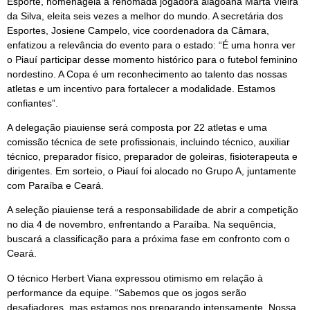
Esporte, homenageia a renomada jogadora alagoana Marta Vieira
da Silva, eleita seis vezes a melhor do mundo. A secretária dos
Esportes, Josiene Campelo, vice coordenadora da Câmara,
enfatizou a relevância do evento para o estado: “É uma honra ver
o Piauí participar desse momento histórico para o futebol feminino
nordestino. A Copa é um reconhecimento ao talento das nossas
atletas e um incentivo para fortalecer a modalidade. Estamos
confiantes”.
A delegação piauiense será composta por 22 atletas e uma
comissão técnica de sete profissionais, incluindo técnico, auxiliar
técnico, preparador físico, preparador de goleiras, fisioterapeuta e
dirigentes. Em sorteio, o Piauí foi alocado no Grupo A, juntamente
com Paraíba e Ceará.
A seleção piauiense terá a responsabilidade de abrir a competição
no dia 4 de novembro, enfrentando a Paraíba. Na sequência,
buscará a classificação para a próxima fase em confronto com o
Ceará.
O técnico Herbert Viana expressou otimismo em relação à
performance da equipe. “Sabemos que os jogos serão
desafiadores, mas estamos nos preparando intensamente. Nossa