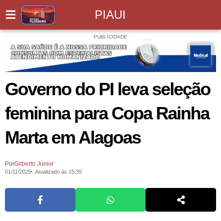
PIAUI
PUBLICIDADE
Governo do PI leva seleção
feminina para Copa Rainha
Marta em Alagoas
Por
Gilberto Júnior
01/11/2025
Atualizado às 15:35