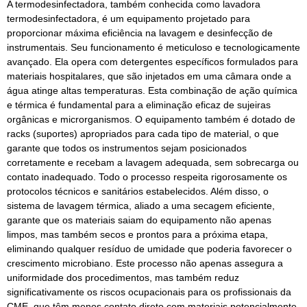
A termodesinfectadora, também conhecida como lavadora
termodesinfectadora, é um equipamento projetado para
proporcionar máxima eficiência na lavagem e desinfecção de
instrumentais. Seu funcionamento é meticuloso e tecnologicamente
avançado. Ela opera com detergentes específicos formulados para
materiais hospitalares, que são injetados em uma câmara onde a
água atinge altas temperaturas. Esta combinação de ação química
e térmica é fundamental para a eliminação eficaz de sujeiras
orgânicas e microrganismos. O equipamento também é dotado de
racks (suportes) apropriados para cada tipo de material, o que
garante que todos os instrumentos sejam posicionados
corretamente e recebam a lavagem adequada, sem sobrecarga ou
contato inadequado. Todo o processo respeita rigorosamente os
protocolos técnicos e sanitários estabelecidos. Além disso, o
sistema de lavagem térmica, aliado a uma secagem eficiente,
garante que os materiais saiam do equipamento não apenas
limpos, mas também secos e prontos para a próxima etapa,
eliminando qualquer resíduo de umidade que poderia favorecer o
crescimento microbiano. Este processo não apenas assegura a
uniformidade dos procedimentos, mas também reduz
significativamente os riscos ocupacionais para os profissionais da
CME, que têm menos contato direto com materiais potencialmente