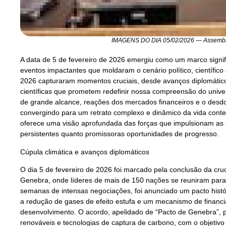
IMAGENS DO DIA 05/02/2026 — Assemblei
A data de 5 de fevereiro de 2026 emergiu como um marco signifi
eventos impactantes que moldaram o cenário político, científico 
2026 capturaram momentos cruciais, desde avanços diplomático
científicas que prometem redefinir nossa compreensão do univers
de grande alcance, reações dos mercados financeiros e o desdo
convergindo para um retrato complexo e dinâmico da vida cont
oferece uma visão aprofundada das forças que impulsionam as a
persistentes quanto promissoras oportunidades de progresso.
Cúpula climática e avanços diplomáticos
O dia 5 de fevereiro de 2026 foi marcado pela conclusão da cr
Genebra, onde líderes de mais de 150 nações se reuniram para
semanas de intensas negociações, foi anunciado um pacto hist
a redução de gases de efeito estufa e um mecanismo de finan
desenvolvimento. O acordo, apelidado de “Pacto de Genebra”, p
renováveis e tecnologias de captura de carbono, com o objetivo 