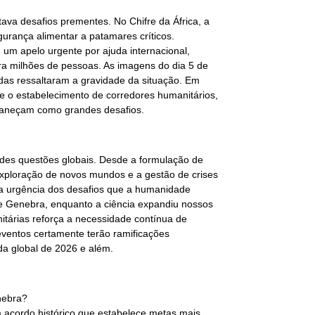
ava desafios prementes. No Chifre da África, a
gurança alimentar a patamares críticos.
m apelo urgente por ajuda internacional,
ra milhões de pessoas. As imagens do dia 5 de
adas ressaltaram a gravidade da situação. Em
e o estabelecimento de corredores humanitários,
rmaneçam como grandes desafios.
andes questões globais. Desde a formulação de
 exploração de novos mundos e a gestão de crises
 a urgência dos desafios que a humanidade
 de Genebra, enquanto a ciência expandiu nossos
itárias reforça a necessidade contínua de
ventos certamente terão ramificações
a global de 2026 e além.
nebra?
um acordo histórico que estabelece metas mais