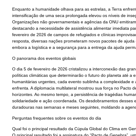
Enquanto a humanidade olhava para as estrelas, a Terra enfrent
intensificação de uma seca prolongada elevou os níveis de inse
Organizações não governamentais e agências da ONU emitiram u
destacando a necessidade de assistência alimentar imediata pa
fevereiro de 2026 de campos de refugiados e clínicas improvis
resposta, diversas nações prometeram novos pacotes de ajuda 
embora a logística e a segurança para a entrega da ajuda pe
O panorama dos eventos globais
O dia 5 de fevereiro de 2026 cristalizou a interconexão das gr
políticas climáticas que determinarão o futuro do planeta até a
humanitárias urgentes, cada evento sublinha a complexidade e
enfrenta. A diplomacia multilateral mostrou sua força no Pacto
horizontes. Ao mesmo tempo, a persistência de tragédias human
solidariedade e ação coordenada. Os desdobramentos desses e
duradouras nas semanas e meses seguintes, moldando a agend
Perguntas frequentes sobre os eventos do dia
Qual foi o principal resultado da Cúpula Global do Clima em Ge
O principal resultado foi a assinatura do “Pacto de Genebra”, 