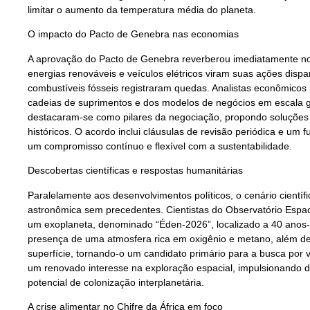
limitar o aumento da temperatura média do planeta.
O impacto do Pacto de Genebra nas economias
A aprovação do Pacto de Genebra reverberou imediatamente no
energias renováveis e veículos elétricos viram suas ações dis
combustíveis fósseis registraram quedas. Analistas econômicos
cadeias de suprimentos e dos modelos de negócios em escala glo
destacaram-se como pilares da negociação, propondo soluções
históricos. O acordo inclui cláusulas de revisão periódica e um 
um compromisso contínuo e flexível com a sustentabilidade.
Descobertas científicas e respostas humanitárias
Paralelamente aos desenvolvimentos políticos, o cenário científ
astronômica sem precedentes. Cientistas do Observatório Esp
um exoplaneta, denominado “Éden-2026”, localizado a 40 anos-luz
presença de uma atmosfera rica em oxigênio e metano, além de
superfície, tornando-o um candidato primário para a busca por v
um renovado interesse na exploração espacial, impulsionando di
potencial de colonização interplanetária.
A crise alimentar no Chifre da África em foco