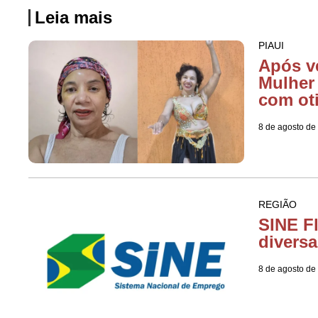
Leia mais
PIAUI
Após v
Mulher
com ot
8 de agosto de
REGIÃO
SINE F
diversa
8 de agosto de