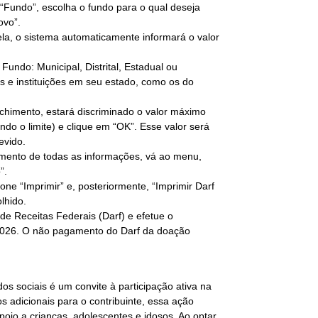
“Fundo”, escolha o fundo para o qual deseja
ovo”.
 tela, o sistema automaticamente informará o valor
Fundo: Municipal, Distrital, Estadual ou
s e instituições em seu estado, como os do
chimento, estará discriminado o valor máximo
ndo o limite) e clique em “OK”. Esse valor será
evido.
himento de todas as informações, vá ao menu,
”.
e “Imprimir” e, posteriormente, “Imprimir Darf
lhido.
 Receitas Federais (Darf) e efetue o
 2026. O não pagamento do Darf da doação
os sociais é um convite à participação ativa na
s adicionais para o contribuinte, essa ação
oio a crianças, adolescentes e idosos. Ao optar