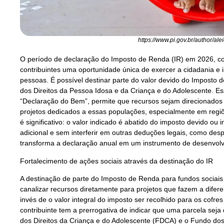
https://www.pi.gov.br/author/ale
O período de declaração do Imposto de Renda (IR) em 2026, co
contribuintes uma oportunidade única de exercer a cidadania e 
pessoas. É possível destinar parte do valor devido do Imposto 
dos Direitos da Pessoa Idosa e da Criança e do Adolescente. Ess
“Declaração do Bem”, permite que recursos sejam direcionados pa
projetos dedicados a essas populações, especialmente em regiõe
é significativo: o valor indicado é abatido do imposto devido ou 
adicional e sem interferir em outras deduções legais, como d
transforma a declaração anual em um instrumento de desenvolv
Fortalecimento de ações sociais através da destinação do IR
A destinação de parte do Imposto de Renda para fundos sociais
canalizar recursos diretamente para projetos que fazem a difer
invés de o valor integral do imposto ser recolhido para os cofres
contribuinte tem a prerrogativa de indicar que uma parcela sej
dos Direitos da Criança e do Adolescente (FDCA) e o Fundo dos 