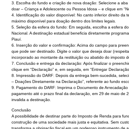
3. Escolha do fundo e criação de nova doação: Selecione a aba 
doar – Criança e Adolescente ou Pessoa Idosa – e clique em “N
4. Identificação do valor disponível: No canto inferior direito da
máximo disponível para doação dentro dos limites legais.
5. Seleção da esfera do fundo: Em seguida, escolha a esfera do 
Nacional. A destinação estadual beneficia diretamente programa
Piauí.
6. Inserção do valor e confirmação: Acima do campo para preen
que pode ser destinado. Digite o valor que deseja doar (respeita
incorporado ao montante da restituição ou abatido do imposto d
7. Conclusão e entrega da declaração: Após finalizar o preenc
clique em “Declaração” e, em seguida, em “Entregar Declaração
8. Impressão do DARF: Depois da entrega bem-sucedida, selecion
– Doações Diretamente na Declaração”, referente ao fundo esco
9. Pagamento do DARF: Imprima o Documento de Arrecadação de
pagamento até o prazo final da declaração, em 29 de maio de
invalida a destinação.
Conclusão
A possibilidade de destinar parte do Imposto de Renda para fund
construção de uma sociedade mais justa e equitativa. Sem custo
transforma a obrigação fiscal em um poderoso instrumento de ap