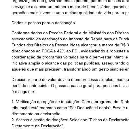
organizações não governamentais podem, por meio desses fundo
serviços e alcançar um número maior de beneficiários, garantin
gerações mais jovens e uma melhor qualidade de vida para a p
Dados e passos para a destinação
Conforme dados da Receita Federal e do Ministério dos Direit
arrecadação via destinação do Imposto de Renda para os Fundo
Fundos dos Direitos da Pessoa Idosa alcançou a marca de R$ 3
direcionados ao FDCA e 42% ao FDI, evidenciando a robustez e
coordenação de programas voltados para o bem-estar infantil e
iniciativa amplia o alcance das políticas públicas, assegurando
àqueles que mais precisam, transformando um gesto simples em
Direcionar parte do valor devido é um processo simples, mas qu
perfil de contribuinte. O passo a passo geral para pessoas fís
é o seguinte:
1. Verificação da opção de tributação: Com o programa do IR abe
tributação está marcada como “Por Deduções Legais”. Essa é u
diretamente na declaração.
2. Acesso à seção de doações: Selecione “Fichas da Declaraçã
Diretamente na Declaração”.