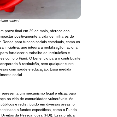
idiano-sabino/
m prazo final em 29 de maio, oferece aos
impactar positivamente a vida de milhares de
de Renda para fundos sociais estaduais, como os
a iniciativa, que integra a mobilização nacional
ra fortalecer o trabalho de instituições e
s como o Piauí. O benefício para o contribuinte
incorporado à restituição, sem qualquer custo
espesas com saúde e educação. Essa medida
imento social.
 representa um mecanismo legal e eficaz para
ença na vida de comunidades vulneráveis. Ao
 públicos e redistribuído em diversas áreas, o
a destinada a fundos específicos, como o Fundo
Direitos da Pessoa Idosa (FDI). Essa prática