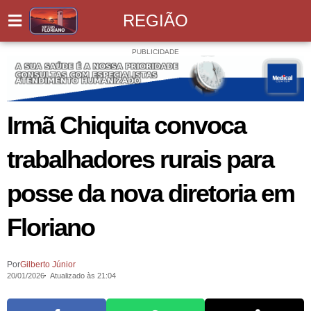
REGIÃO
PUBLICIDADE
Irmã Chiquita convoca
trabalhadores rurais para
posse da nova diretoria em
Floriano
Por
Gilberto Júnior
20/01/2026
Atualizado às 21:04