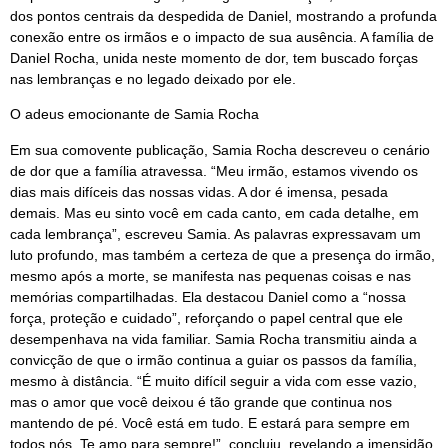
dos pontos centrais da despedida de Daniel, mostrando a profunda
conexão entre os irmãos e o impacto de sua ausência. A família de
Daniel Rocha, unida neste momento de dor, tem buscado forças
nas lembranças e no legado deixado por ele.
O adeus emocionante de Samia Rocha
Em sua comovente publicação, Samia Rocha descreveu o cenário
de dor que a família atravessa. “Meu irmão, estamos vivendo os
dias mais difíceis das nossas vidas. A dor é imensa, pesada
demais. Mas eu sinto você em cada canto, em cada detalhe, em
cada lembrança”, escreveu Samia. As palavras expressavam um
luto profundo, mas também a certeza de que a presença do irmão,
mesmo após a morte, se manifesta nas pequenas coisas e nas
memórias compartilhadas. Ela destacou Daniel como a “nossa
força, proteção e cuidado”, reforçando o papel central que ele
desempenhava na vida familiar. Samia Rocha transmitiu ainda a
convicção de que o irmão continua a guiar os passos da família,
mesmo à distância. “É muito difícil seguir a vida com esse vazio,
mas o amor que você deixou é tão grande que continua nos
mantendo de pé. Você está em tudo. E estará para sempre em
todos nós. Te amo para sempre!”, concluiu, revelando a imensidão