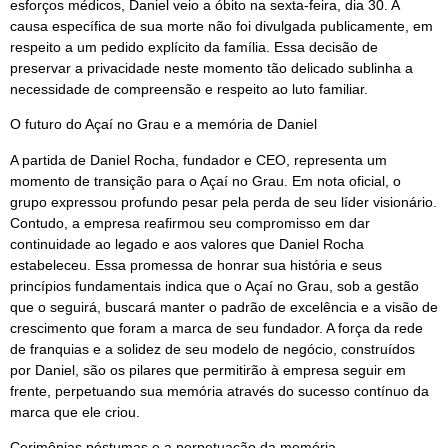
esforços médicos, Daniel veio a óbito na sexta-feira, dia 30. A
causa específica de sua morte não foi divulgada publicamente, em
respeito a um pedido explícito da família. Essa decisão de
preservar a privacidade neste momento tão delicado sublinha a
necessidade de compreensão e respeito ao luto familiar.
O futuro do Açaí no Grau e a memória de Daniel
A partida de Daniel Rocha, fundador e CEO, representa um
momento de transição para o Açaí no Grau. Em nota oficial, o
grupo expressou profundo pesar pela perda de seu líder visionário.
Contudo, a empresa reafirmou seu compromisso em dar
continuidade ao legado e aos valores que Daniel Rocha
estabeleceu. Essa promessa de honrar sua história e seus
princípios fundamentais indica que o Açaí no Grau, sob a gestão
que o seguirá, buscará manter o padrão de excelência e a visão de
crescimento que foram a marca de seu fundador. A força da rede
de franquias e a solidez de seu modelo de negócio, construídos
por Daniel, são os pilares que permitirão à empresa seguir em
frente, perpetuando sua memória através do sucesso contínuo da
marca que ele criou.
Cerimônias póstumas e a perpetuação da memória