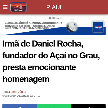
PIAUI
PUBLICIDADE
Irmã de Daniel Rocha,
fundador do Açaí no Grau,
presta emocionante
homenagem
Por
Gilberto Júnior
04/02/2026
Atualizado às 07:12