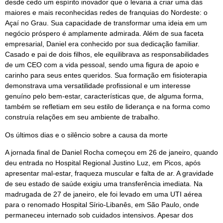
desde cedo um espírito inovador que o levaria a criar uma das
maiores e mais reconhecidas redes de franquias do Nordeste: o
Açaí no Grau. Sua capacidade de transformar uma ideia em um
negócio próspero é amplamente admirada. Além de sua faceta
empresarial, Daniel era conhecido por sua dedicação familiar.
Casado e pai de dois filhos, ele equilibrava as responsabilidades
de um CEO com a vida pessoal, sendo uma figura de apoio e
carinho para seus entes queridos. Sua formação em fisioterapia
demonstrava uma versatilidade profissional e um interesse
genuíno pelo bem-estar, características que, de alguma forma,
também se refletiam em seu estilo de liderança e na forma como
construía relações em seu ambiente de trabalho.
Os últimos dias e o silêncio sobre a causa da morte
A jornada final de Daniel Rocha começou em 26 de janeiro, quando
deu entrada no Hospital Regional Justino Luz, em Picos, após
apresentar mal-estar, fraqueza muscular e falta de ar. A gravidade
de seu estado de saúde exigiu uma transferência imediata. Na
madrugada de 27 de janeiro, ele foi levado em uma UTI aérea
para o renomado Hospital Sírio-Libanês, em São Paulo, onde
permaneceu internado sob cuidados intensivos. Apesar dos