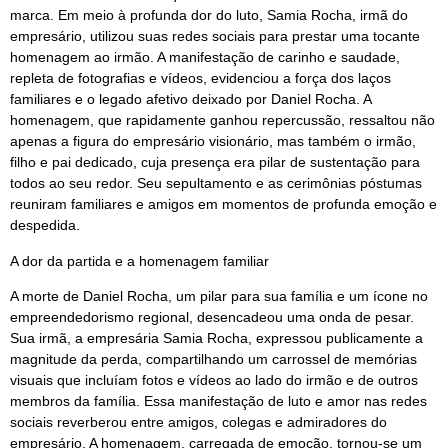
marca. Em meio à profunda dor do luto, Samia Rocha, irmã do
empresário, utilizou suas redes sociais para prestar uma tocante
homenagem ao irmão. A manifestação de carinho e saudade,
repleta de fotografias e vídeos, evidenciou a força dos laços
familiares e o legado afetivo deixado por Daniel Rocha. A
homenagem, que rapidamente ganhou repercussão, ressaltou não
apenas a figura do empresário visionário, mas também o irmão,
filho e pai dedicado, cuja presença era pilar de sustentação para
todos ao seu redor. Seu sepultamento e as cerimônias póstumas
reuniram familiares e amigos em momentos de profunda emoção e
despedida.
A dor da partida e a homenagem familiar
A morte de Daniel Rocha, um pilar para sua família e um ícone no
empreendedorismo regional, desencadeou uma onda de pesar.
Sua irmã, a empresária Samia Rocha, expressou publicamente a
magnitude da perda, compartilhando um carrossel de memórias
visuais que incluíam fotos e vídeos ao lado do irmão e de outros
membros da família. Essa manifestação de luto e amor nas redes
sociais reverberou entre amigos, colegas e admiradores do
empresário. A homenagem, carregada de emoção, tornou-se um