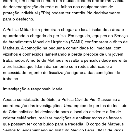
internet, um cenário comum em muitas cidades brasileiras. A falta
de desenergização da rede ou falhas nos equipamentos de
proteção individual (EPIs) podem ter contribuído decisivamente
para o desfecho.
A Polícia Militar foi a primeira a chegar ao local, isolando a área e
aguardando a chegada da perícia. Em seguida, equipes do Serviço
de Atendimento Móvel de Urgência (SAMU) confirmaram o óbito de
Matheus. A comoção na pequena comunidade foi imediata, com
vizinhos e conhecidos lamentando a perda precoce de um jovem
trabalhador. A morte de Matheus ressalta a periculosidade inerente
a profissões que lidam diariamente com redes elétricas e a
necessidade urgente de fiscalização rigorosa das condições de
trabalho.
Investigação e responsabilidade
Após a constatação do óbito, a Polícia Civil de Pio IX assumiu a
coordenação das investigações. Uma equipe de peritos do Instituto
de Criminalística foi deslocada para o local do acidente a fim de
coletar evidências, realizar medições e analisar todos os fatores
que possam ter contribuído para a tragédia. O corpo de Matheus
Santos foi encaminhado ao Instituto Médico Legal (IML) de Picos,