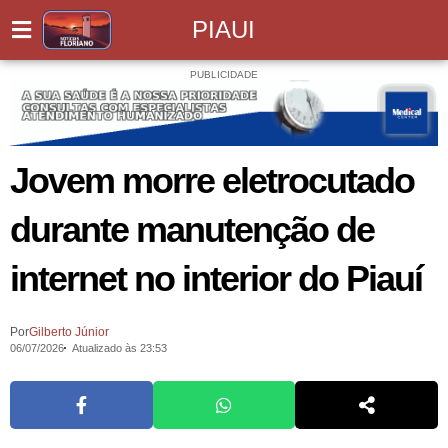
PIAUI
PUBLICIDADE
Jovem morre eletrocutado
durante manutenção de
internet no interior do Piauí
Por
Gilberto Júnior
06/07/2026
Atualizado às 23:53