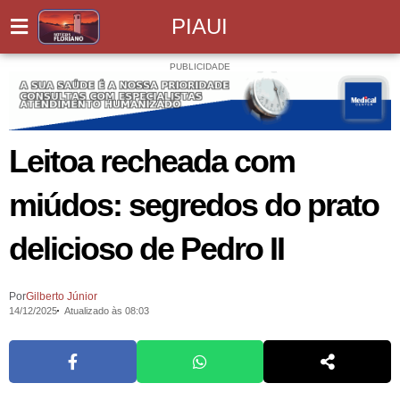
PIAUI
PUBLICIDADE
Leitoa recheada com
miúdos: segredos do prato
delicioso de Pedro II
Por
Gilberto Júnior
14/12/2025
Atualizado às 08:03