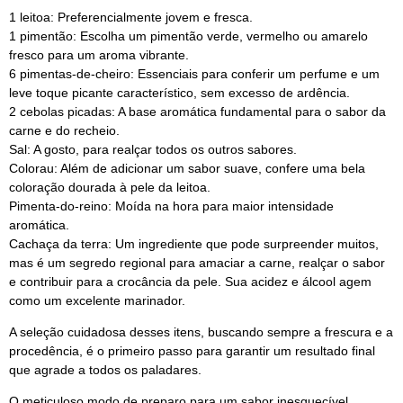
1 leitoa: Preferencialmente jovem e fresca.
1 pimentão: Escolha um pimentão verde, vermelho ou amarelo
fresco para um aroma vibrante.
6 pimentas-de-cheiro: Essenciais para conferir um perfume e um
leve toque picante característico, sem excesso de ardência.
2 cebolas picadas: A base aromática fundamental para o sabor da
carne e do recheio.
Sal: A gosto, para realçar todos os outros sabores.
Colorau: Além de adicionar um sabor suave, confere uma bela
coloração dourada à pele da leitoa.
Pimenta-do-reino: Moída na hora para maior intensidade
aromática.
Cachaça da terra: Um ingrediente que pode surpreender muitos,
mas é um segredo regional para amaciar a carne, realçar o sabor
e contribuir para a crocância da pele. Sua acidez e álcool agem
como um excelente marinador.
A seleção cuidadosa desses itens, buscando sempre a frescura e a
procedência, é o primeiro passo para garantir um resultado final
que agrade a todos os paladares.
O meticuloso modo de preparo para um sabor inesquecível