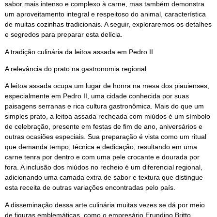
sabor mais intenso e complexo à carne, mas também demonstra
um aproveitamento integral e respeitoso do animal, característica
de muitas cozinhas tradicionais. A seguir, exploraremos os detalhes
e segredos para preparar esta delícia.
A tradição culinária da leitoa assada em Pedro II
A relevância do prato na gastronomia regional
A leitoa assada ocupa um lugar de honra na mesa dos piauienses,
especialmente em Pedro II, uma cidade conhecida por suas
paisagens serranas e rica cultura gastronômica. Mais do que um
simples prato, a leitoa assada recheada com miúdos é um símbolo
de celebração, presente em festas de fim de ano, aniversários e
outras ocasiões especiais. Sua preparação é vista como um ritual
que demanda tempo, técnica e dedicação, resultando em uma
carne tenra por dentro e com uma pele crocante e dourada por
fora. A inclusão dos miúdos no recheio é um diferencial regional,
adicionando uma camada extra de sabor e textura que distingue
esta receita de outras variações encontradas pelo país.
A disseminação dessa arte culinária muitas vezes se dá por meio
de figuras emblemáticas, como o empresário Erundino Britto,