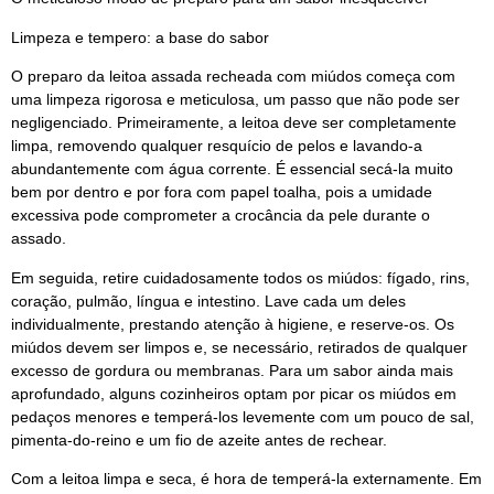
Limpeza e tempero: a base do sabor
O preparo da leitoa assada recheada com miúdos começa com
uma limpeza rigorosa e meticulosa, um passo que não pode ser
negligenciado. Primeiramente, a leitoa deve ser completamente
limpa, removendo qualquer resquício de pelos e lavando-a
abundantemente com água corrente. É essencial secá-la muito
bem por dentro e por fora com papel toalha, pois a umidade
excessiva pode comprometer a crocância da pele durante o
assado.
Em seguida, retire cuidadosamente todos os miúdos: fígado, rins,
coração, pulmão, língua e intestino. Lave cada um deles
individualmente, prestando atenção à higiene, e reserve-os. Os
miúdos devem ser limpos e, se necessário, retirados de qualquer
excesso de gordura ou membranas. Para um sabor ainda mais
aprofundado, alguns cozinheiros optam por picar os miúdos em
pedaços menores e temperá-los levemente com um pouco de sal,
pimenta-do-reino e um fio de azeite antes de rechear.
Com a leitoa limpa e seca, é hora de temperá-la externamente. Em