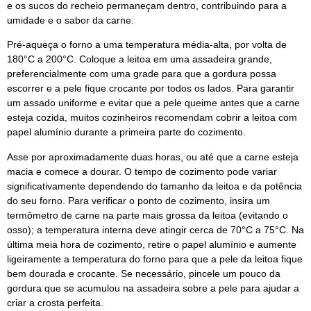
e os sucos do recheio permaneçam dentro, contribuindo para a
umidade e o sabor da carne.
Pré-aqueça o forno a uma temperatura média-alta, por volta de
180°C a 200°C. Coloque a leitoa em uma assadeira grande,
preferencialmente com uma grade para que a gordura possa
escorrer e a pele fique crocante por todos os lados. Para garantir
um assado uniforme e evitar que a pele queime antes que a carne
esteja cozida, muitos cozinheiros recomendam cobrir a leitoa com
papel alumínio durante a primeira parte do cozimento.
Asse por aproximadamente duas horas, ou até que a carne esteja
macia e comece a dourar. O tempo de cozimento pode variar
significativamente dependendo do tamanho da leitoa e da potência
do seu forno. Para verificar o ponto de cozimento, insira um
termômetro de carne na parte mais grossa da leitoa (evitando o
osso); a temperatura interna deve atingir cerca de 70°C a 75°C. Na
última meia hora de cozimento, retire o papel alumínio e aumente
ligeiramente a temperatura do forno para que a pele da leitoa fique
bem dourada e crocante. Se necessário, pincele um pouco da
gordura que se acumulou na assadeira sobre a pele para ajudar a
criar a crosta perfeita.