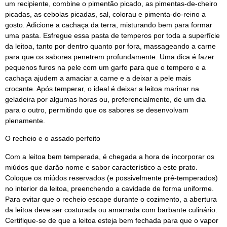
um recipiente, combine o pimentão picado, as pimentas-de-cheiro
picadas, as cebolas picadas, sal, colorau e pimenta-do-reino a
gosto. Adicione a cachaça da terra, misturando bem para formar
uma pasta. Esfregue essa pasta de temperos por toda a superfície
da leitoa, tanto por dentro quanto por fora, massageando a carne
para que os sabores penetrem profundamente. Uma dica é fazer
pequenos furos na pele com um garfo para que o tempero e a
cachaça ajudem a amaciar a carne e a deixar a pele mais
crocante. Após temperar, o ideal é deixar a leitoa marinar na
geladeira por algumas horas ou, preferencialmente, de um dia
para o outro, permitindo que os sabores se desenvolvam
plenamente.
O recheio e o assado perfeito
Com a leitoa bem temperada, é chegada a hora de incorporar os
miúdos que darão nome e sabor característico a este prato.
Coloque os miúdos reservados (e possivelmente pré-temperados)
no interior da leitoa, preenchendo a cavidade de forma uniforme.
Para evitar que o recheio escape durante o cozimento, a abertura
da leitoa deve ser costurada ou amarrada com barbante culinário.
Certifique-se de que a leitoa esteja bem fechada para que o vapor