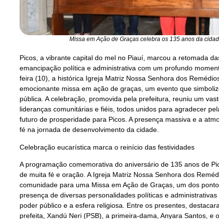
Missa em Ação de Graças celebra os 135 anos da cidade 
Picos, a vibrante capital do mel no Piauí, marcou a retomada d
emancipação política e administrativa com um profundo momento 
feira (10), a histórica Igreja Matriz Nossa Senhora dos Remédio
emocionante missa em ação de graças, um evento que simbolizou
pública. A celebração, promovida pela prefeitura, reuniu um vasto
lideranças comunitárias e fiéis, todos unidos para agradecer pe
futuro de prosperidade para Picos. A presença massiva e a at
fé na jornada de desenvolvimento da cidade.
Celebração eucarística marca o reinício das festividades
A programação comemorativa do aniversário de 135 anos de Pi
de muita fé e oração. A Igreja Matriz Nossa Senhora dos Remédi
comunidade para uma Missa em Ação de Graças, um dos pontos 
presença de diversas personalidades políticas e administrativas
poder público e a esfera religiosa. Entre os presentes, destacar
prefeita, Xandú Neri (PSB), a primeira-dama, Anyara Santos, e