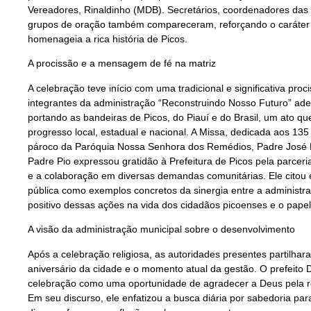
Vereadores, Rinaldinho (MDB). Secretários, coordenadores das
grupos de oração também compareceram, reforçando o caráter 
homenageia a rica história de Picos.
A procissão e a mensagem de fé na matriz
A celebração teve início com uma tradicional e significativa pro
integrantes da administração “Reconstruindo Nosso Futuro” ade
portando as bandeiras de Picos, do Piauí e do Brasil, um ato 
progresso local, estadual e nacional. A Missa, dedicada aos 135 
pároco da Paróquia Nossa Senhora dos Remédios, Padre José Pi
Padre Pio expressou gratidão à Prefeitura de Picos pela parcer
e a colaboração em diversas demandas comunitárias. Ele citou e
pública como exemplos concretos da sinergia entre a administra
positivo dessas ações na vida dos cidadãos picoenses e o papel
A visão da administração municipal sobre o desenvolvimento
Após a celebração religiosa, as autoridades presentes partilhar
aniversário da cidade e o momento atual da gestão. O prefeito D
celebração como uma oportunidade de agradecer a Deus pela res
Em seu discurso, ele enfatizou a busca diária por sabedoria pa