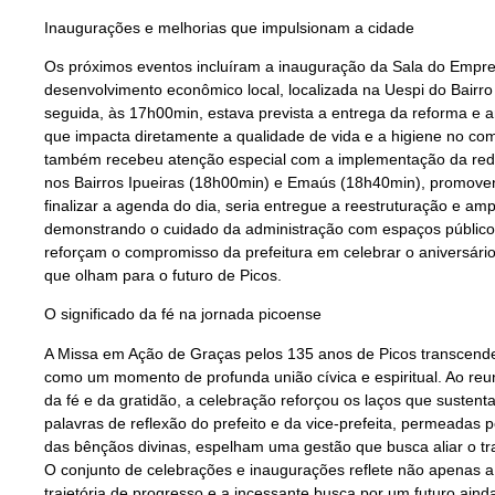
Inaugurações e melhorias que impulsionam a cidade
Os próximos eventos incluíram a inauguração da Sala do Empre
desenvolvimento econômico local, localizada na Uespi do Bair
seguida, às 17h00min, estava prevista a entrega da reforma e 
que impacta diretamente a qualidade de vida e a higiene no comé
também recebeu atenção especial com a implementação da rede
nos Bairros Ipueiras (18h00min) e Emaús (18h40min), promoven
finalizar a agenda do dia, seria entregue a reestruturação e am
demonstrando o cuidado da administração com espaços público
reforçam o compromisso da prefeitura em celebrar o aniversári
que olham para o futuro de Picos.
O significado da fé na jornada picoense
A Missa em Ação de Graças pelos 135 anos de Picos transcende
como um momento de profunda união cívica e espiritual. Ao reu
da fé e da gratidão, a celebração reforçou os laços que sustent
palavras de reflexão do prefeito e da vice-prefeita, permeadas
das bênçãos divinas, espelham uma gestão que busca aliar o tra
O conjunto de celebrações e inaugurações reflete não apenas a
trajetória de progresso e a incessante busca por um futuro aind