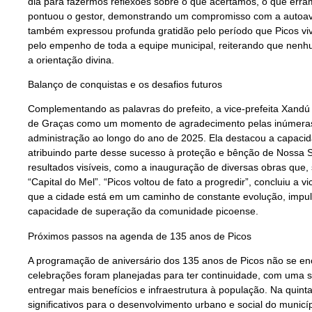
dia para fazermos reflexões sobre o que acertamos, o que err
pontuou o gestor, demonstrando um compromisso com a autoava
também expressou profunda gratidão pelo período que Picos viv
pelo empenho de toda a equipe municipal, reiterando que nenh
a orientação divina.
Balanço de conquistas e os desafios futuros
Complementando as palavras do prefeito, a vice-prefeita Xandú
de Graças como um momento de agradecimento pelas inúmeras
administração ao longo do ano de 2025. Ela destacou a capacid
atribuindo parte desse sucesso à proteção e bênção de Nossa 
resultados visíveis, como a inauguração de diversas obras que
“Capital do Mel”. “Picos voltou de fato a progredir”, concluiu a 
que a cidade está em um caminho de constante evolução, impuls
capacidade de superação da comunidade picoense.
Próximos passos na agenda de 135 anos de Picos
A programação de aniversário dos 135 anos de Picos não se e
celebrações foram planejadas para ter continuidade, com uma 
entregar mais benefícios e infraestrutura à população. Na quinta
significativos para o desenvolvimento urbano e social do municíp