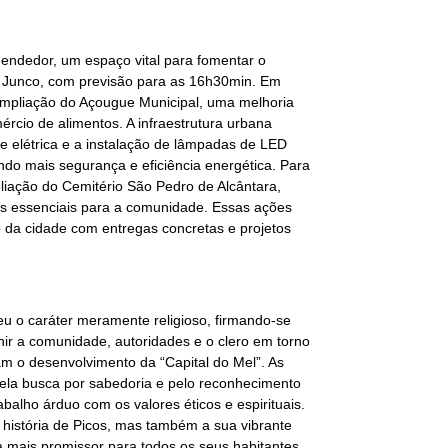
endedor, um espaço vital para fomentar o
ro Junco, com previsão para as 16h30min. Em
ampliação do Açougue Municipal, uma melhoria
rcio de alimentos. A infraestrutura urbana
 elétrica e a instalação de lâmpadas de LED
do mais segurança e eficiência energética. Para
pliação do Cemitério São Pedro de Alcântara,
s essenciais para a comunidade. Essas ações
o da cidade com entregas concretas e projetos
u o caráter meramente religioso, firmando-se
nir a comunidade, autoridades e o clero em torno
am o desenvolvimento da “Capital do Mel”. As
 pela busca por sabedoria e pelo reconhecimento
balho árduo com os valores éticos e espirituais.
 história de Picos, mas também a sua vibrante
a mais promissor para todos os seus habitantes.