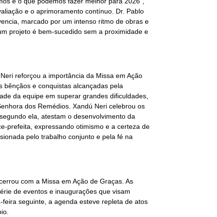
amos e o que podemos fazer melhor para 2026”,
liação e o aprimoramento contínuo. Dr. Pablo
encia, marcado por um intenso ritmo de obras e
um projeto é bem-sucedido sem a proximidade e
 Neri reforçou a importância da Missa em Ação
 bênçãos e conquistas alcançadas pela
ade da equipe em superar grandes dificuldades,
Senhora dos Remédios. Xandú Neri celebrou os
, segundo ela, atestam o desenvolvimento da
vice-prefeita, expressando otimismo e a certeza de
ionada pelo trabalho conjunto e pela fé na
ncerrou com a Missa em Ação de Graças. As
série de eventos e inaugurações que visam
-feira seguinte, a agenda esteve repleta de atos
io.