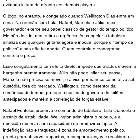
evitando leitura de afronta aos demais players.
O jogo, no entanto, é congelado quando Wellington Dias entra em
cena. Na reunião com Lula, Rafael, Marcelo e Júlio, o ex-
governador exerce seu papel clássico de gestor do tempo político.
Ele não decide, mas retira a urgência. Ao congelar o tabuleiro,
sinaliza que qualquer gritaria agora é inócua, porque o “tempo da
política” ainda não foi aberto. Quem controla o cronograma
controla o preço.
Esse congelamento tem efeito direto: impede que aliados elevem a
barganha prematuramente. Júlio não pode inflar seu passe,
Marcelo não precisa se mover, e a vice permanece como ativo sob
custódia, fora do mercado. Wellington, como detentor da
semântica do tempo, protege o núcleo do governo de leilões
antecipados e mantém a correlação de forças estável.
Rafael Fonteles preserva o comando do tabuleiro, Lula chancela o
arranjo de estabilidade, Wellington administra o relógio, e a
oposição observa sem capacidade de produzir colapso. A
indefinição não é fraqueza: é zona de amortecimento político,
pronta para absorver impactos, recompor alianças e recalibrar o