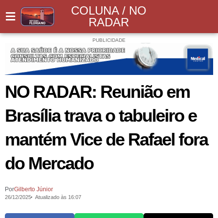
COLUNA / NO
RADAR
PUBLICIDADE
NO RADAR: Reunião em
Brasília trava o tabuleiro e
mantém Vice de Rafael fora
do Mercado
Por
Gilberto Júnior
26/12/2025
Atualizado às 16:07