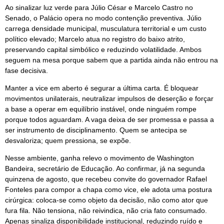
Ao sinalizar luz verde para Júlio César e Marcelo Castro no
Senado, o Palácio opera no modo contenção preventiva. Júlio
carrega densidade municipal, musculatura territorial e um custo
político elevado; Marcelo atua no registro do baixo atrito,
preservando capital simbólico e reduzindo volatilidade. Ambos
seguem na mesa porque sabem que a partida ainda não entrou na
fase decisiva.
Manter a vice em aberto é segurar a última carta. É bloquear
movimentos unilaterais, neutralizar impulsos de deserção e forçar
a base a operar em equilíbrio instável, onde ninguém rompe
porque todos aguardam. A vaga deixa de ser promessa e passa a
ser instrumento de disciplinamento. Quem se antecipa se
desvaloriza; quem pressiona, se expõe.
Nesse ambiente, ganha relevo o movimento de Washington
Bandeira, secretário de Educação. Ao confirmar, já na segunda
quinzena de agosto, que recebeu convite do governador Rafael
Fonteles para compor a chapa como vice, ele adota uma postura
cirúrgica: coloca-se como objeto da decisão, não como ator que
fura fila. Não tensiona, não reivindica, não cria fato consumado.
Apenas sinaliza disponibilidade institucional, reduzindo ruído e