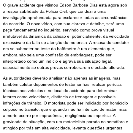
O grave acidente que vitimou Edson Barbosa Dias está agora sob
a responsabilidade da Polícia Civil, que conduzirá uma
investigação aprofundada para esclarecer todas as circunstâncias
do ocorrido. O novo vídeo, com sua clareza e detalhe, será uma
peça fundamental no inquérito, servindo como prova visual
irrefutável da dinâmica da colisão e, potencialmente, da velocidade
excessiva e da falta de atenção do motorista. A recusa do condutor
em se submeter ao teste do bafômetro é um elemento que,
embora não seja uma confissão de embriaguez, pode ser
interpretado como um indício e agrava sua situação legal,
especialmente se outras provas corroborarem o estado alterado.
As autoridades deverão analisar não apenas as imagens, mas
também coletar depoimentos de testemunhas, realizar perícias
técnicas nos veículos e no local do acidente para determinar
fatores como velocidade, distância de frenagem e possíveis
infrações de trânsito. O motorista pode ser indiciado por homicídio
culposo no trânsito, que é quando não há intenção de matar, mas
a morte ocorre por imprudência, negligência ou imperícia. A
gravidade da situação, com um motociclista parado no semáforo e
atingido por trás em alta velocidade, levanta questões urgentes