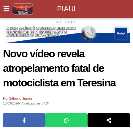
PIAUI
PUBLICIDADE
Novo vídeo revela
atropelamento fatal de
motociclista em Teresina
Por
Gilberto Júnior
16/03/2026
Atualizado às 07:34