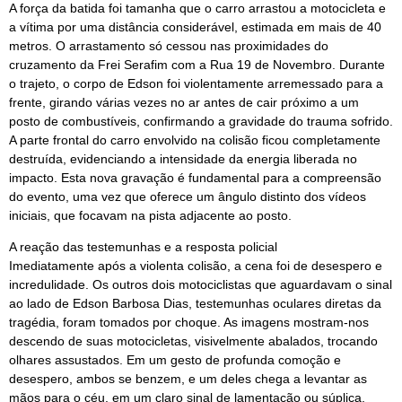
A força da batida foi tamanha que o carro arrastou a motocicleta e
a vítima por uma distância considerável, estimada em mais de 40
metros. O arrastamento só cessou nas proximidades do
cruzamento da Frei Serafim com a Rua 19 de Novembro. Durante
o trajeto, o corpo de Edson foi violentamente arremessado para a
frente, girando várias vezes no ar antes de cair próximo a um
posto de combustíveis, confirmando a gravidade do trauma sofrido.
A parte frontal do carro envolvido na colisão ficou completamente
destruída, evidenciando a intensidade da energia liberada no
impacto. Esta nova gravação é fundamental para a compreensão
do evento, uma vez que oferece um ângulo distinto dos vídeos
iniciais, que focavam na pista adjacente ao posto.
A reação das testemunhas e a resposta policial
Imediatamente após a violenta colisão, a cena foi de desespero e
incredulidade. Os outros dois motociclistas que aguardavam o sinal
ao lado de Edson Barbosa Dias, testemunhas oculares diretas da
tragédia, foram tomados por choque. As imagens mostram-nos
descendo de suas motocicletas, visivelmente abalados, trocando
olhares assustados. Em um gesto de profunda comoção e
desespero, ambos se benzem, e um deles chega a levantar as
mãos para o céu, em um claro sinal de lamentação ou súplica.