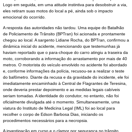
Logo em seguida, em uma atitude instintiva para desobstruir a via,
eles retiram suas motos do local a pé, ainda sob o impacto
emocional do ocorrido.
A resposta das autoridades não tardou. Uma equipe do Batalhão
de Policiamento de Trânsito (BPTran) foi acionada e prontamente
chegou ao local. A sargento Lidiane Rocha, do BPTran, confirmou a
dinâmica inicial do acidente, mencionando que testemunhas já
haviam reportado que o para-choque do carro atingiu a traseira da
moto, corroborando a informação do arrastamento por mais de 40
metros. O motorista do veículo envolvido no acidente foi abordado
e, conforme informações da polícia, recusou-se a realizar o teste
do bafômetro. Diante da recusa e da gravidade do incidente, ele foi
imediatamente encaminhado à Central de Flagrantes de Teresina,
onde deveria prestar depoimento e as medidas legais cabíveis
seriam tomadas. A identidade do condutor, no entanto, não foi
oficialmente divulgada até o momento. Simultaneamente, uma
viatura do Instituto de Medicina Legal (IML) foi ao local para
recolher o corpo de Edson Barbosa Dias, iniciando os
procedimentos necessários para a necropsia.
A investigação em curso e o clamor por segurança no trânsito