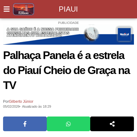
PIAUI
PUBLICIDADE
Palhaça Panela é a estrela
do Piauí Cheio de Graça na
TV
Por
Gilberto Júnior
05/02/2026
Atualizado às 18:29