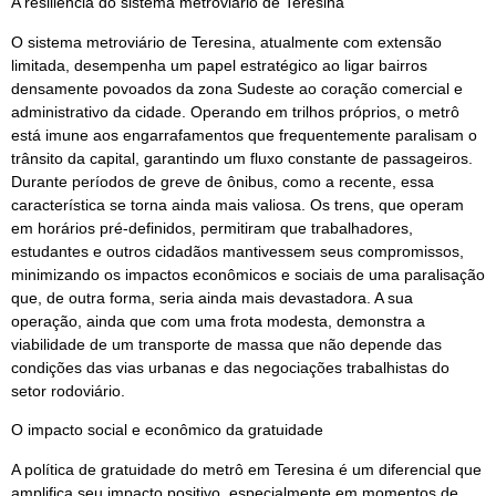
A resiliência do sistema metroviário de Teresina
O sistema metroviário de Teresina, atualmente com extensão
limitada, desempenha um papel estratégico ao ligar bairros
densamente povoados da zona Sudeste ao coração comercial e
administrativo da cidade. Operando em trilhos próprios, o metrô
está imune aos engarrafamentos que frequentemente paralisam o
trânsito da capital, garantindo um fluxo constante de passageiros.
Durante períodos de greve de ônibus, como a recente, essa
característica se torna ainda mais valiosa. Os trens, que operam
em horários pré-definidos, permitiram que trabalhadores,
estudantes e outros cidadãos mantivessem seus compromissos,
minimizando os impactos econômicos e sociais de uma paralisação
que, de outra forma, seria ainda mais devastadora. A sua
operação, ainda que com uma frota modesta, demonstra a
viabilidade de um transporte de massa que não depende das
condições das vias urbanas e das negociações trabalhistas do
setor rodoviário.
O impacto social e econômico da gratuidade
A política de gratuidade do metrô em Teresina é um diferencial que
amplifica seu impacto positivo, especialmente em momentos de