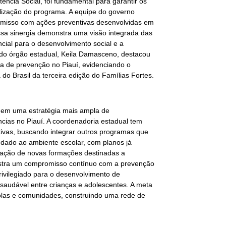
tência Social, foi fundamental para garantir os
ealização do programa. A equipe do governo
romisso com ações preventivas desenvolvidas em
ssa sinergia demonstra uma visão integrada das
ncial para o desenvolvimento social e a
do órgão estadual, Keila Damasceno, destacou
ca de prevenção no Piauí, evidenciando o
do Brasil da terceira edição do Famílias Fortes.
 em uma estratégia mais ampla de
cias no Piauí. A coordenadoria estadual tem
ativas, buscando integrar outros programas que
 dado ao ambiente escolar, com planos já
ização de novas formações destinadas a
stra um compromisso contínuo com a prevenção
ivilegiado para o desenvolvimento de
saudável entre crianças e adolescentes. A meta
colas e comunidades, construindo uma rede de