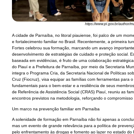
https://www.pi.gov.br/author/m
A cidade de Parnaíba, no litoral piauiense, foi palco de um mome
e fortalecimento familiar no Brasil. Recentemente, a primeira t
Fortes celebrou sua formação, marcando um avanço importante
desenvolvimento de estratégias de cuidado e proteção social.
baseada em evidências, é fruto de uma colaboração estratégic
do Piauí e a Prefeitura de Parnaíba, por meio da Secretaria Munic
integra o Programa Cria, da Secretaria Nacional de Políticas 
Cruz (Fiocruz), visa equipar as famílias com ferramentas para o 
fundamentais para o bem-estar e a resiliência de seus membros
de Referência de Assistência Social (CRAS) Piauí, reuniu as fam
encontros previstos na metodologia, reforçando o compromisso 
Um marco na prevenção familiar em Parnaíba
A solenidade de formação em Parnaíba não foi apenas a conclusã
mas um evento de grande relevância para a política de prevenç
pelo enfrentamento às drogas e fomento ao lazer no estado do