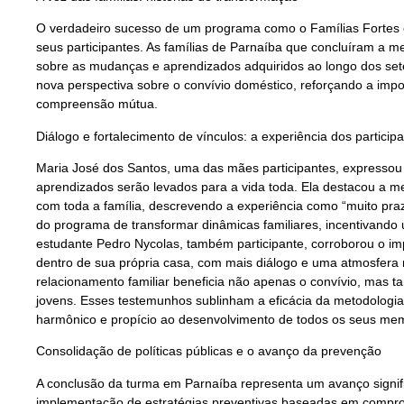
O verdadeiro sucesso de um programa como o Famílias Fortes é
seus participantes. As famílias de Parnaíba que concluíram a 
sobre as mudanças e aprendizados adquiridos ao longo dos set
nova perspectiva sobre o convívio doméstico, reforçando a impo
compreensão mútua.
Diálogo e fortalecimento de vínculos: a experiência dos particip
Maria José dos Santos, uma das mães participantes, expressou
aprendizados serão levados para a vida toda. Ela destacou a me
com toda a família, descrevendo a experiência como “muito pra
do programa de transformar dinâmicas familiares, incentivand
estudante Pedro Nycolas, também participante, corroborou o imp
dentro de sua própria casa, com mais diálogo e uma atmosfera 
relacionamento familiar beneficia não apenas o convívio, mas 
jovens. Esses testemunhos sublinham a eficácia da metodologi
harmônico e propício ao desenvolvimento de todos os seus me
Consolidação de políticas públicas e o avanço da prevenção
A conclusão da turma em Parnaíba representa um avanço signifi
implementação de estratégias preventivas baseadas em comprov