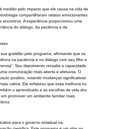
 medido pelo impacto que ele causa na vida de
metodologia compartilharam relatos emocionantes
e encontros. A experiência proporcionou uma
rtância do diálogo, da paciência e da
antes
 sua gratidão pelo programa, afirmando que os
lhora na paciência e no diálogo com seu filho e
zerosa”. Seu depoimento ressalta a capacidade
o uma comunicação mais aberta e afetuosa. O
acto positivo, notando mudanças significativas
mais calma. Ele enfatizou que essa melhoria no
também o aprendizado e as escolhas de vida dos
a em promover um ambiente familiar mais
mbros.
cativo para o governo estadual na
ação científica. Este programa é um pilar no