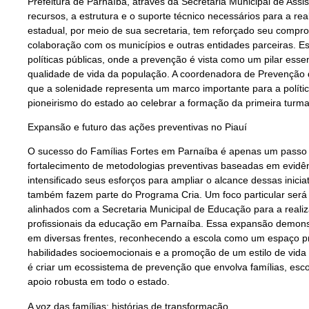
Prefeitura de Parnaíba, através da Secretaria Municipal de Assis
recursos, a estrutura e o suporte técnico necessários para a r
estadual, por meio de sua secretaria, tem reforçado seu comp
colaboração com os municípios e outras entidades parceiras. E
políticas públicas, onde a prevenção é vista como um pilar esse
qualidade de vida da população. A coordenadora de Prevenção 
que a solenidade representa um marco importante para a políti
pioneirismo do estado ao celebrar a formação da primeira turma 
Expansão e futuro das ações preventivas no Piauí
O sucesso do Famílias Fortes em Parnaíba é apenas um passo
fortalecimento de metodologias preventivas baseadas em evidên
intensificado seus esforços para ampliar o alcance dessas inici
também fazem parte do Programa Cria. Um foco particular será
alinhados com a Secretaria Municipal de Educação para a real
profissionais da educação em Parnaíba. Essa expansão demon
em diversas frentes, reconhecendo a escola como um espaço pr
habilidades socioemocionais e a promoção de um estilo de vida 
é criar um ecossistema de prevenção que envolva famílias, es
apoio robusta em todo o estado.
A voz das famílias: histórias de transformação