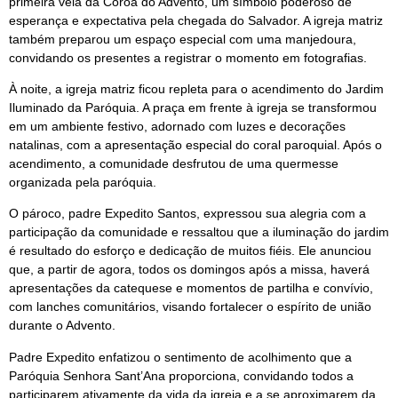
primeira vela da Coroa do Advento, um símbolo poderoso de
esperança e expectativa pela chegada do Salvador. A igreja matriz
também preparou um espaço especial com uma manjedoura,
convidando os presentes a registrar o momento em fotografias.
À noite, a igreja matriz ficou repleta para o acendimento do Jardim
Iluminado da Paróquia. A praça em frente à igreja se transformou
em um ambiente festivo, adornado com luzes e decorações
natalinas, com a apresentação especial do coral paroquial. Após o
acendimento, a comunidade desfrutou de uma quermesse
organizada pela paróquia.
O pároco, padre Expedito Santos, expressou sua alegria com a
participação da comunidade e ressaltou que a iluminação do jardim
é resultado do esforço e dedicação de muitos fiéis. Ele anunciou
que, a partir de agora, todos os domingos após a missa, haverá
apresentações da catequese e momentos de partilha e convívio,
com lanches comunitários, visando fortalecer o espírito de união
durante o Advento.
Padre Expedito enfatizou o sentimento de acolhimento que a
Paróquia Senhora Sant’Ana proporciona, convidando todos a
participarem ativamente da vida da igreja e a se aproximarem da