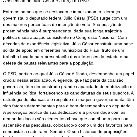
A ascensão de Júlio César e a força do PSD
Entre os nomes que se destacam e impulsionam a liderança
governista, o deputado federal Júlio César (PSD) surge com um
dos maiores percentuais de intenção de voto. Sua posição de
proeminência não é surpreendente, dada sua longa trajetória
política e sua atuação consistente no Congresso Nacional. Com
décadas de experiência legislativa, Júlio César construiu uma base
sólida de apoio em diferentes municípios do Piauí, fruto de um
trabalho focado na representação dos interesses do estado e na
defesa de pautas relevantes para a população.
O PSD, partido ao qual Júlio César é filiado, desempenha um papel
crucial nessa articulação. A legenda, que faz parte da coalizão
governista, tem demonstrado grande capacidade de mobilização e
influência política, fortalecendo as candidaturas de seus quadros. A
estratégia de alianças e o respaldo da máquina governamental têm
sido fatores determinantes para o bom desempenho do deputado.
A percepção pública de sua dedicação e a proximidade com as
demandas locais são elementos-chave que contribuem para sua
ascensão nas pesquisas, colocando-o como um dos favoritos para
conquistar a cadeira no Senado. O seu histórico de proposições