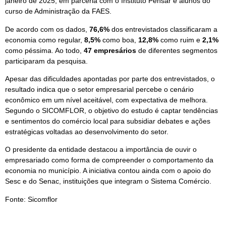
janeiro de 2025, em parceria com o Instituto Pensar e alunos do
curso de Administração da FAES.
De acordo com os dados,
76,6%
dos entrevistados classificaram a
economia como regular,
8,5%
como boa,
12,8%
como ruim e
2,1%
como péssima. Ao todo,
47 empresários
de diferentes segmentos
participaram da pesquisa.
Apesar das dificuldades apontadas por parte dos entrevistados, o
resultado indica que o setor empresarial percebe o cenário
econômico em um nível aceitável, com expectativa de melhora.
Segundo o SICOMFLOR, o objetivo do estudo é captar tendências
e sentimentos do comércio local para subsidiar debates e ações
estratégicas voltadas ao desenvolvimento do setor.
O presidente da entidade destacou a importância de ouvir o
empresariado como forma de compreender o comportamento da
economia no município. A iniciativa contou ainda com o apoio do
Sesc e do Senac, instituições que integram o Sistema Comércio.
Fonte: Sicomflor