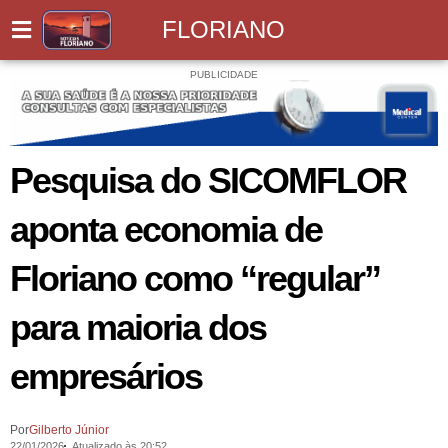
FLORIANO
PUBLICIDADE
Pesquisa do SICOMFLOR
aponta economia de
Floriano como “regular”
para maioria dos
empresários
Por
Gilberto Júnior
22/01/2026
Atualizado às 20:52