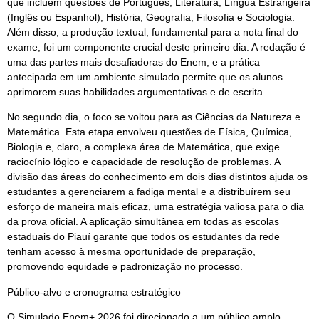
que incluem questões de Português, Literatura, Língua Estrangeira
(Inglês ou Espanhol), História, Geografia, Filosofia e Sociologia.
Além disso, a produção textual, fundamental para a nota final do
exame, foi um componente crucial deste primeiro dia. A redação é
uma das partes mais desafiadoras do Enem, e a prática
antecipada em um ambiente simulado permite que os alunos
aprimorem suas habilidades argumentativas e de escrita.
No segundo dia, o foco se voltou para as Ciências da Natureza e
Matemática. Esta etapa envolveu questões de Física, Química,
Biologia e, claro, a complexa área de Matemática, que exige
raciocínio lógico e capacidade de resolução de problemas. A
divisão das áreas do conhecimento em dois dias distintos ajuda os
estudantes a gerenciarem a fadiga mental e a distribuírem seu
esforço de maneira mais eficaz, uma estratégia valiosa para o dia
da prova oficial. A aplicação simultânea em todas as escolas
estaduais do Piauí garante que todos os estudantes da rede
tenham acesso à mesma oportunidade de preparação,
promovendo equidade e padronização no processo.
Público-alvo e cronograma estratégico
O Simulado Enem+ 2026 foi direcionado a um público amplo,