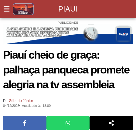
PIAUI
PUBLICIDADE
Piauí cheio de graça:
palhaça panqueca promete
alegria na tv assembleia
Por
Gilberto Júnior
04/12/2025
Atualizado às 18:00