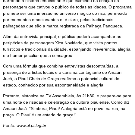
narrando a história emocionante que culminou na criação da
personagem que cativou o público de todas as idades. O programa
promete ser uma imersão no universo mágico do riso, permeado
por momentos emocionantes e, é claro, pelas tradicionais
palhaçadas que são a marca registrada da Palhaça Panqueca.
Além da entrevista principal, o público poderá acompanhar as
peripécias da personagem Xica Novidade, que visita pontos
turísticos e tradicionais da cidade, esbanjando irreverência, alegria
e o humor peculiar que a consagrou.
Com uma fórmula que combina entrevistas descontraídas, a
presença de artistas locais e o carisma contagiante de Amauri
Jucá, o Piauí Cheio de Graça reafirma o potencial cultural do
estado, conhecido por sua espontaneidade e alegria.
Portanto, sintonize na TV Assembleia, às 21h30, e prepare-se para
uma noite de risadas e celebração da cultura piauiense. Como diz
Amauri Jucá: “Simbora, Piauí! A alegria está no povo, na rua, na
praça. O Piauí é um estado de graça!”
Fonte: www.al.pi.leg.br