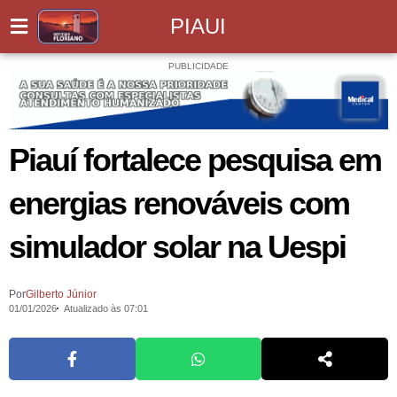
PIAUI
PUBLICIDADE
Piauí fortalece pesquisa em
energias renováveis com
simulador solar na Uespi
Por
Gilberto Júnior
01/01/2026
Atualizado às 07:01