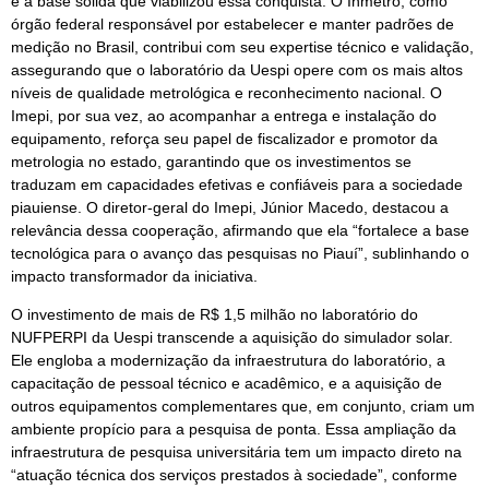
é a base sólida que viabilizou essa conquista. O Inmetro, como
órgão federal responsável por estabelecer e manter padrões de
medição no Brasil, contribui com seu expertise técnico e validação,
assegurando que o laboratório da Uespi opere com os mais altos
níveis de qualidade metrológica e reconhecimento nacional. O
Imepi, por sua vez, ao acompanhar a entrega e instalação do
equipamento, reforça seu papel de fiscalizador e promotor da
metrologia no estado, garantindo que os investimentos se
traduzam em capacidades efetivas e confiáveis para a sociedade
piauiense. O diretor-geral do Imepi, Júnior Macedo, destacou a
relevância dessa cooperação, afirmando que ela “fortalece a base
tecnológica para o avanço das pesquisas no Piauí”, sublinhando o
impacto transformador da iniciativa.
O investimento de mais de R$ 1,5 milhão no laboratório do
NUFPERPI da Uespi transcende a aquisição do simulador solar.
Ele engloba a modernização da infraestrutura do laboratório, a
capacitação de pessoal técnico e acadêmico, e a aquisição de
outros equipamentos complementares que, em conjunto, criam um
ambiente propício para a pesquisa de ponta. Essa ampliação da
infraestrutura de pesquisa universitária tem um impacto direto na
“atuação técnica dos serviços prestados à sociedade”, conforme