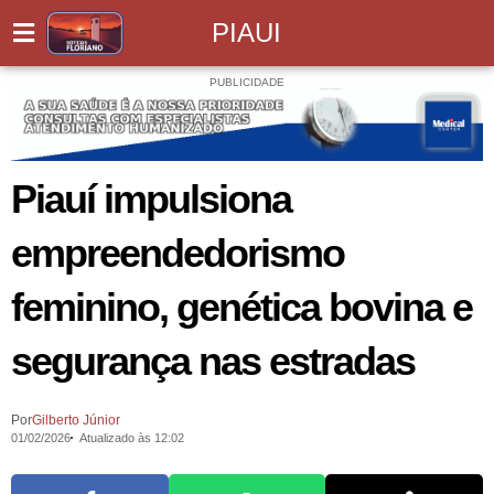
PIAUI
PUBLICIDADE
Piauí impulsiona
empreendedorismo
feminino, genética bovina e
segurança nas estradas
Por
Gilberto Júnior
01/02/2026
Atualizado às 12:02